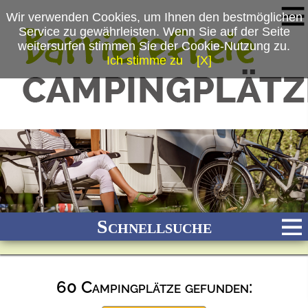
Wir verwenden Cookies, um Ihnen den bestmöglichen
Service zu gewährleisten. Wenn Sie auf der Seite
weitersurfen stimmen Sie der Cookie-Nutzung zu.
Ich stimme zu
[X]
Schnellsuche
60 Campingplätze gefunden:
Bach
Fluss
Meer
Gebirge
See
Wald/Wiesen
Stadtnah
Ganzjährig geöffnet