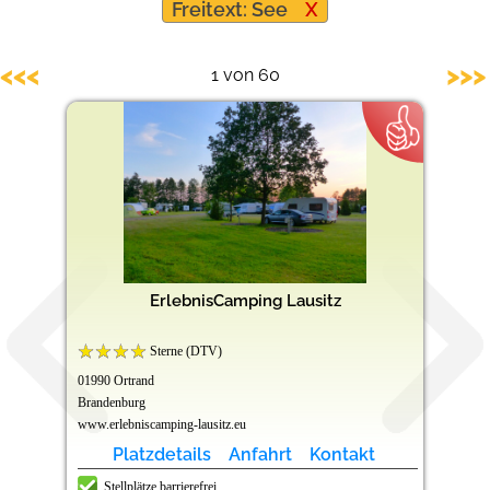
Freitext: See
X
Barrierefreie Campingplätze
<<<
>>>
1 von 60
ErlebnisCamping Lausitz
Sterne (DTV)
01990 Ortrand
Brandenburg
www.erlebniscamping-lausitz.eu
Platzdetails
Anfahrt
Kontakt
Stellplätze barrierefrei