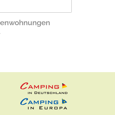
ienwohnungen
r