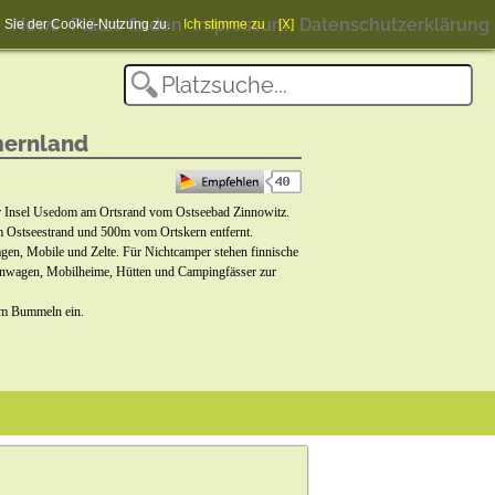
News
Plätze finden
Impressum
Datenschutzerklärung
en Sie der Cookie-Nutzung zu.
Ich stimme zu
[X]
ernland
er Insel Usedom am Ortsrand vom Ostseebad Zinnowitz.
 Ostseestrand und 500m vom Ortskern entfernt.
gen, Mobile und Zelte. Für Nichtcamper stehen finnische
nwagen, Mobilheime, Hütten und Campingfässer zur
um Bummeln ein.