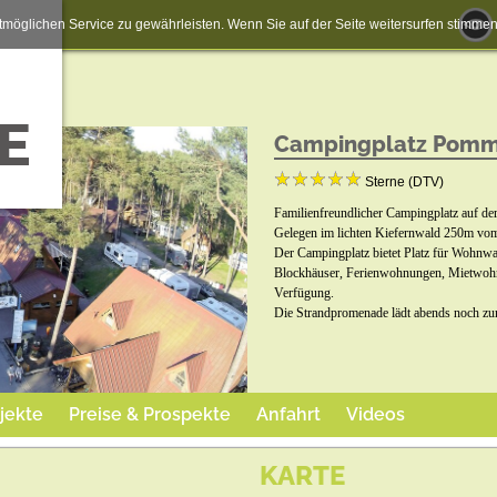
möglichen Service zu gewährleisten. Wenn Sie auf der Seite weitersurfen stimm
Campingplatz Pomm
Sterne (DTV)
Familienfreundlicher Campingplatz auf d
Gelegen im lichten Kiefernwald 250m vom
Der Campingplatz bietet Platz für Wohnwa
Blockhäuser, Ferienwohnungen, Mietwoh
Verfügung.
Die Strandpromenade lädt abends noch z
jekte
Preise & Prospekte
Anfahrt
Videos
KARTE