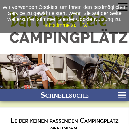
Wir verwenden Cookies, um Ihnen den bestmöglichen
Service zu gewährleisten. Wenn Sie auf der Seite
weitersurfen stimmen Sie der Cookie-Nutzung zu.
Ich stimme zu
[X]
Schnellsuche
Leider keinen passenden Campingplatz
Bach
Fluss
Meer
Gebirge
See
Wald/Wiesen
gefunden.
Stadtnah
Ganzjährig geöffnet