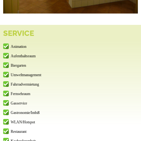
SERVICE
Animation
Aufenthaltsraum
Biergarten
Umweltmanagement
Fahrradvermietung
Fernsehraum
Gasservice
Gastronomie/Imbiß
WLAN/Hotspot
Restaurant