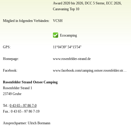
Award 2020 bis 2026, DCC 5 Sterne, ECC 2026,
Caravaning Top 10
Mitglied in folgenden Verbänden:
VCSH
Ecocamping
GPS:
11°04'39'' 54°15'54''
Homepage:
www.rosenfelder-strand.de
Facebook:
www.facebook.com/camping.ostsee.rosenfelder.strand.campingplatz?ref=hl
Rosenfelder Strand Ostsee Camping
Rosenfelder Strand 1
23749 Grube
Tel.:
0 43 65 - 97 86 7-0
Fax.: 0 43 65 - 97 86 7-19
Ansprechpartner: Ulrich Bormann