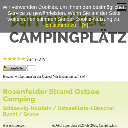
Wir verwenden Cookies, um Ihnen den bestmöglichen
Service zu gewährleisten. Wenn Sie auf der Seite
weitersurfen stimmen Sie der Cookie-Nutzung zu.
Ich stimme zu
[X]
Campingplatzmenü
Rosenfelder Strand Ostsee Camping
Platzdaten
Sterne (DTV)
Stellplätze
Mietobjekte
Herzlich willkommen an der Ostsee! Wir freuen uns auf Sie!
Preise & Prospekte
Rosenfelder Strand Ostsee
Anfahrt
Camping
Videos
Schleswig-Holstein / Ostseeküste-Lübecker
Bucht / Grube
Auszeichnungen:
ADAC Superplatz 2020 bis 2026, Camping.info