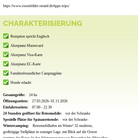
https://www.rosenfelder-strand.de/tipps-trips/
CHARAKTERISIERUNG
Rezeption spricht Englisch
Akzeptanz Mastercard
Akzeptanz Visa-Karte
Akzeptanz EC-Karte
Familienfreundlicher Campingplatz
Hunde erlaubt
Gesamtgröße:
24 ha
Öffnungszeiten:
27.03.2026- 01.11.2026
Einfahrtszeiten:
07.00 - 22.30
24 Stunden geöffnet für Reisemobile:
vor der Schranke
Spezielle Plätze für Spätanreisende:
vor der Schranke
Wintercamping:
Reisemobilhafen im Winter! 32 moderne,
großzügige Stellplätze in sonniger Lage, mit Blick auf die Ostsee
inmitten der Natur. In den Wintermonaten von November bis März über