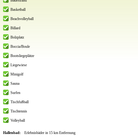
Badestrand
Basketball
Beachvolleyball
Billard
Bolzplatz
Boccia/Boule
Bootsliegeplätze
Liegewiese
Minigolf
Sauna
Surfen
Tischfußball
Tischtennis
Volleyball
Hallenbad:
Erlebnisbäder in 15 km Entfernung