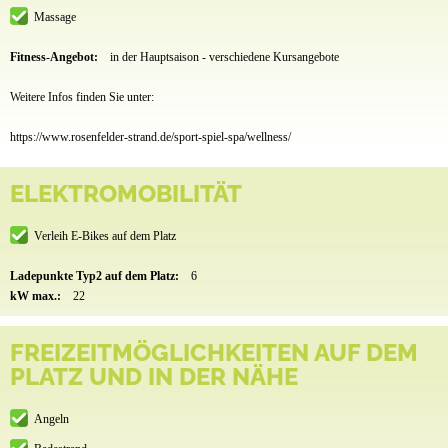
Massage
Fitness-Angebot:
in der Hauptsaison - verschiedene Kursangebote
Weitere Infos finden Sie unter:
https://www.rosenfelder-strand.de/sport-spiel-spa/wellness/
ELEKTROMOBILITÄT
Verleih E-Bikes auf dem Platz
Ladepunkte Typ2 auf dem Platz:
6
kW max.:
22
FREIZEITMÖGLICHKEITEN AUF DEM
PLATZ UND IN DER NÄHE
Angeln