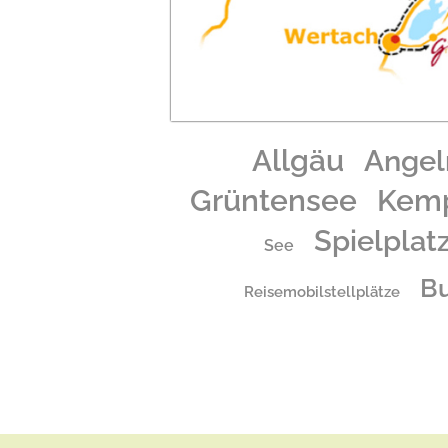
Allgäu
Angel
Grüntensee
Kem
Spielplat
See
B
Reisemobilstellplätze