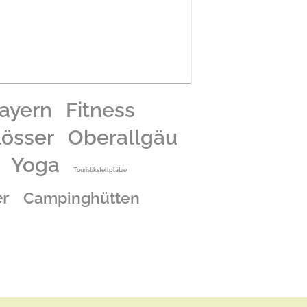
ayern
Fitness
lösser
Oberallgäu
Yoga
Touristikstellplätze
r
Campinghütten