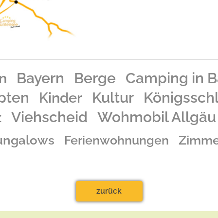
n
Bayern
Berge
Camping in B
pten
Kinder
Kultur
Königssch
z
Viehscheid
Wohmobil Allgäu
ungalows
Zimme
Ferienwohnungen
zurück