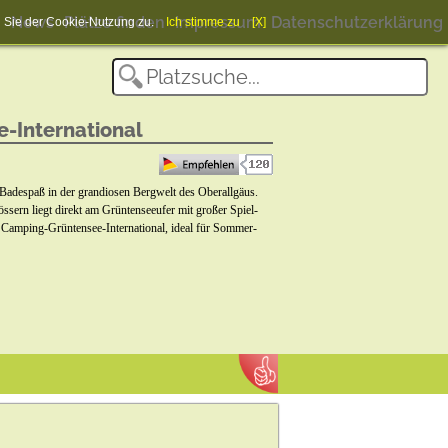
News
Plätze finden
Impressum
Datenschutzerklärung
en Sie der Cookie-Nutzung zu.
Ich stimme zu
[X]
-International
 Badespaß in der grandiosen Bergwelt des Oberallgäus.
sern liegt direkt am Grüntenseeufer mit großer Spiel-
e Camping-Grüntensee-International, ideal für Sommer-