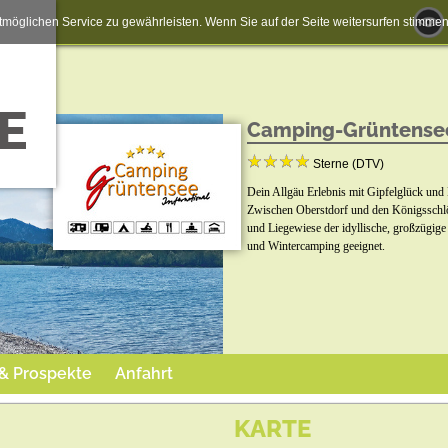
möglichen Service zu gewährleisten. Wenn Sie auf der Seite weitersurfen stimm
Camping-Grüntensee
Sterne (DTV)
Dein Allgäu Erlebnis mit Gipfelglück und
Zwischen Oberstdorf und den Königsschlös
und Liegewiese der idyllische, großzügig
und Wintercamping geeignet.
 & Prospekte
Anfahrt
KARTE