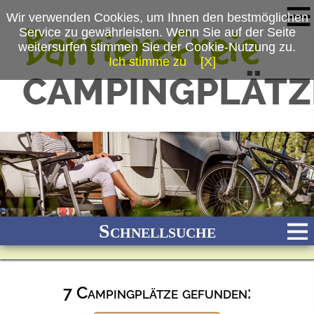
Wir verwenden Cookies, um Ihnen den bestmöglichen
Service zu gewährleisten. Wenn Sie auf der Seite
weitersurfen stimmen Sie der Cookie-Nutzung zu.
Ich stimme zu
[X]
Schnellsuche
7 Campingplätze gefunden:
Bach
Fluss
Meer
Gebirge
See
Wald/Wiesen
Stadtnah
Ganzjährig geöffnet