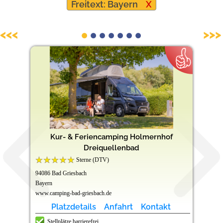
Freitext: Bayern
X
Barrierefreie Campingplätze
<<<
>>>
Kur- & Feriencamping Holmernhof
Dreiquellenbad
Sterne (DTV)
94086 Bad Griesbach
Bayern
www.camping-bad-griesbach.de
Platzdetails
Anfahrt
Kontakt
Stellplätze barrierefrei