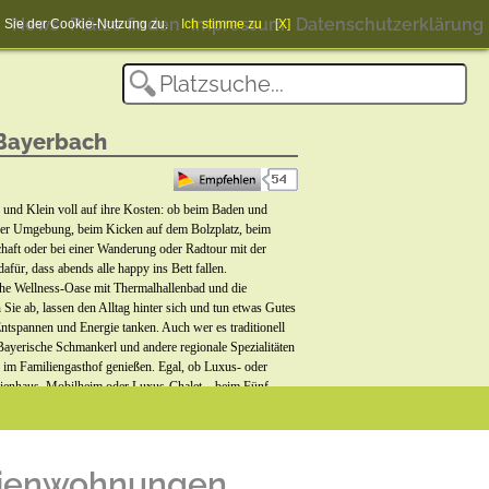
News
Plätze finden
Impressum
Datenschutzerklärung
en Sie der Cookie-Nutzung zu.
Ich stimme zu
[X]
 Bayerbach
d Klein voll auf ihre Kosten: ob beim Baden und
der Umgebung, beim Kicken auf dem Bolzplatz, beim
haft oder bei einer Wanderung oder Radtour mit der
afür, dass abends alle happy ins Bett fallen.
e Wellness-Oase mit Thermalhallenbad und die
 Sie ab, lassen den Alltag hinter sich und tun etwas Gutes
Entspannen und Energie tanken. Auch wer es traditionell
ayerische Schmankerl und andere regionale Spezialitäten
 im Familiengasthof genießen. Egal, ob Luxus- oder
rienhaus, Mobilheim oder Luxus-Chalet – beim Fünf-
cht nur Natur pur, sondern auch höchster Komfort
icht! Die terrassenförmige Lage der komfortablen
amablick ins Rottal, die herzliche Gastfreundschaft und
lage versprechen beste Aussicht auf Entspannung. Nicht
rienwohnungen
 Feste und Event-Highlights, die jeden Urlaub zu einem