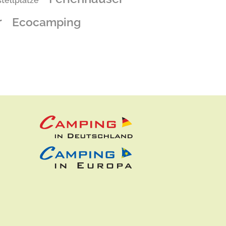
tellplätze
r
Ecocamping