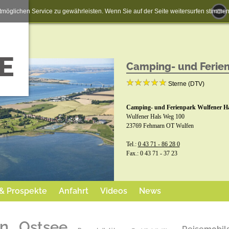
möglichen Service zu gewährleisten. Wenn Sie auf der Seite weitersurfen stimm
Camping- und Ferien
Sterne (DTV)
Camping- und Ferienpark Wulfener Ha
Wulfener Hals Weg 100
23769 Fehmarn OT Wulfen
Tel.:
0 43 71 - 86 28 0
Fax.: 0 43 71 - 37 23
Buchungsformular:
 & Prospekte
Anfahrt
Videos
News
www.wulfenerhals.de/fileadmin/
Jetzt buchen
n
Ostsee