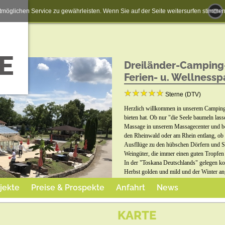
möglichen Service zu gewährleisten. Wenn Sie auf der Seite weitersurfen stimm
Dreiländer-Camping-
Ferien- u. Wellnessp
Sterne (DTV)
Herzlich willkommen in unserem Campingpar
bieten hat. Ob nur "die Seele baumeln lass
Massage in unserem Massagecenter und be
den Rheinwald oder am Rhein entlang, ob 
Ausfllüge zu den hübschen Dörfern und St
Weingüter, die immer einen guten Tropfen 
In der "Toskana Deutschlands" gelegen ko
Herbst golden und mild und der Winter a
Frankreich, Schweiz und Schwarzwald sin
jekte
Preise & Prospekte
Anfahrt
News
Sie ein gutes Essen in unserem schönen Re
Fischgerichten, hausgemachten Pastaspezia
sich im gutsortierten LM-Shop. Wir freuen 
KARTE
NEU: GLASFASERANSCHLUSS UND