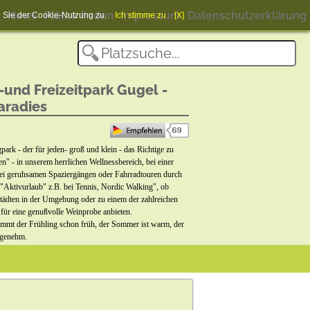
News
Plätze finden
Impressum
Datenschutzerklärung
en Sie der Cookie-Nutzung zu.
Ich stimme zu
[X]
und Freizeitpark Gugel -
aradies
k - der für jeden- groß und klein - das Richtige zu
en" - in unserem herrlichen Wellnessbereich, bei einer
i geruhsamen Spaziergängen oder Fahrradtouren durch
"Aktivurlaub" z.B. bei Tennis, Nordic Walking", ob
ädten in der Umgebung oder zu einem der zahlreichen
für eine genußvolle Weinprobe anbieten.
mmt der Frühling schon früh, der Sommer ist warm, der
ngenehm.
d nahegelegene Ausflugsziele.Und heimgekehrt genießen
staurant "Au Savoir Vivre"mit leckeren Fleisch-, und
litäten und Pizzen aus dem Holzofen ! oder versorgen
uns auf Sie und sind gern für Sie da.
 FREIES W-LAN AUF DEM CAMPINGGELÄNDE!