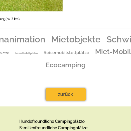
rg (ca. 3 km)
enanimation
Mietobjekte
Schw
Miet-Mobi
Reisemobilstellplätze
plätze
Touristikstellplätze
Ecocamping
zurück
Hundefreundliche Campingplätze
Familienfreundliche Campingplätze