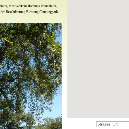
Neu: : Großzügige MIETMOBILHEIME mit
Wohnzimmer, Terrasse, Gartenanteil, Auto
nburg. Kreisverkehr Richtung Neuenburg.
Fass für bis zu 4 Personen DTV +BVDC: 5
d der Beschilderung Richtung Campingpark
. DCC + ECC: 5 Sterne Bewertung ADA
Ostern 2025: Ferienprogramm für die ganz
Pfingsten 2025: Ferienprogramm für die g
Sommer 2025 von ca. 08.07.24-ca. 28.08.2
Frühjahrswoche: Zwischen dem17. März un
zahlen
Goldener Herbst: Zwischen dem 8. Sept. u
zahlen.(s. Homepage)
Gästespezial Ü55: Zwischen dem 7. Oktobe
€ (inkl. Strom bis 5 Kwh/Tag/Mehrverbrauc
kWh Strom/Tag/Mehrverbrauch extra)
Unser WEIHNACHTS-SILVESTERANGEBOT.
7 Nächte Pauschalangebot je Kategorie . 
Plätze vor der Schranke ausschließlich f
für alle Personen inkl. Strom am Automate
geöffnet( außer 24.12.24 und 1.1.25) Sehr
Mehr News und Aktuelles finden Sie auf
Facebook.