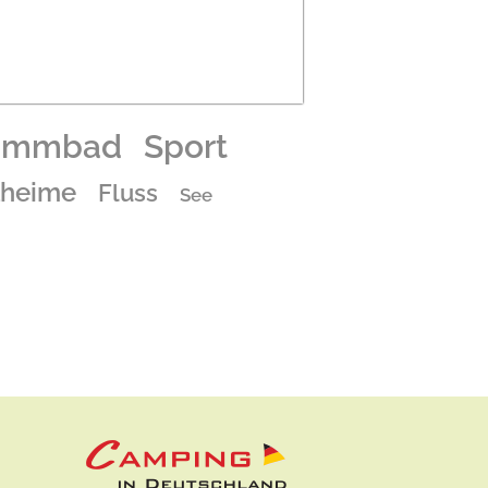
immbad
Sport
lheime
Fluss
See