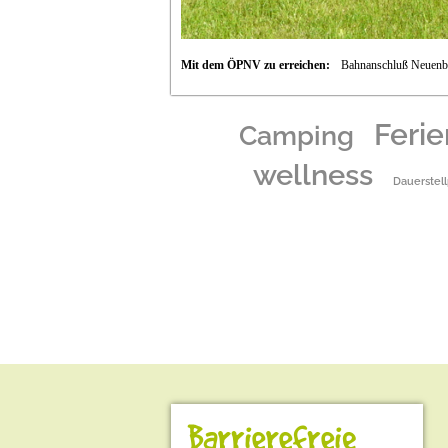
Mit dem ÖPNV zu erreichen:
Bahnanschluß Neuenbu
Feri
Camping
wellness
Dauerstell