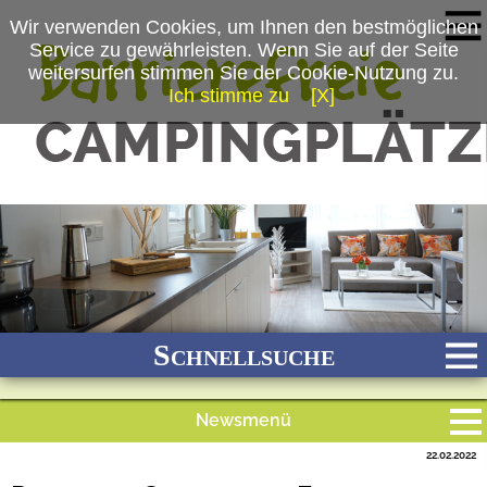
Wir verwenden Cookies, um Ihnen den bestmöglichen
Service zu gewährleisten. Wenn Sie auf der Seite
weitersurfen stimmen Sie der Cookie-Nutzung zu.
Ich stimme zu
[X]
(c) Christel Gugel GmbH Dreiländer-Camping- und Freizeitpark
Schnellsuche
Newsmenü
Bach
Fluss
Meer
Gebirge
See
Wald/Wiesen
22.02.2022
Alle Meldungen
Stadtnah
Ganzjährig geöffnet