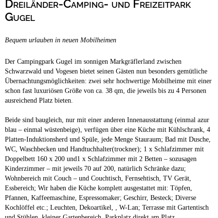
Dreiländer-Camping- und Freizeitpark
Campingplätze
Barrierefreie Campingplätze
Gugel
Camping & Caravan
Bequem urlauben in neuen Mobilheimen
Touristik
Der Campingpark Gugel im sonnigen Markgräflerland zwischen
Schwarzwald und Vogesen bietet seinen Gästen nun besonders gemütliche
Übernachtungsmöglichkeiten: zwei sehr hochwertige Mobilheime mit einer
schon fast luxuriösen Größe von ca. 38 qm, die jeweils bis zu 4 Personen
ausreichend Platz bieten.
Beide sind baugleich, nur mit einer anderen Innenausstattung (einmal azur
blau – einmal wüstenbeige), verfügen über eine Küche mit Kühlschrank, 4
Platten-Induktionsherd und Spüle, jede Menge Stauraum; Bad mit Dusche,
WC, Waschbecken und Handtuchhalter(trockner); 1 x Schlafzimmer mit
Doppelbett 160 x 200 und1 x Schlafzimmer mit 2 Betten – sozusagen
Kinderzimmer – mit jeweils 70 auf 200, natürlich Schränke dazu;
Wohnbereich mit Couch – und Couchtisch, Fernsehtisch, TV Gerät,
Essbereich; Wir haben die Küche komplett ausgestattet mit: Töpfen,
Pfannen, Kaffeemaschine, Espressomaker; Geschirr, Besteck; Diverse
Kochlöffel etc.; Leuchten, Dekoartikel, , W-Lan; Terrasse mit Gartentisch
und Stühlen, kleiner Gartenbereich, Parkplatz direkt am Platz.