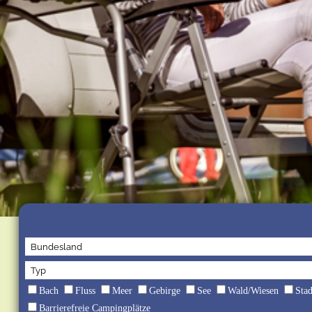
Bach
Fluss
Meer
Gebirge
See
Wald/Wiesen
Sta
Barrierefreie Campingplätze