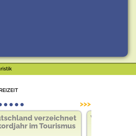
ristik
eizeit
>>>
rbildliche, barrierefreie
Angebote gewürdigt