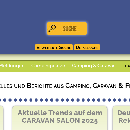
 Meldungen
Campingplätze
Camping & Caravan
Tou
lles und Berichte aus Camping, Caravan & Fr
dem
Deutschland verzeichnet
Vo
25
Rekordjahr im Tourismus