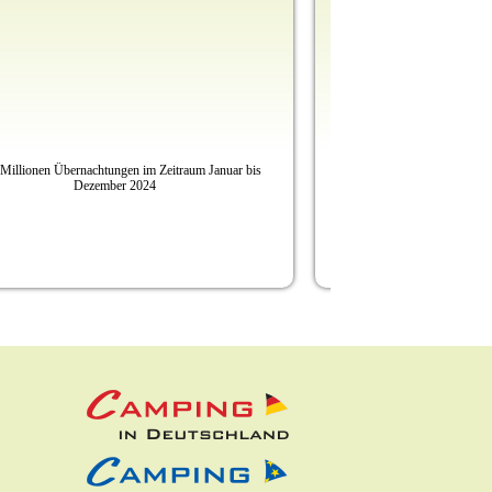
uttgarter Zentrum selbstbestimmt Leben verleiht Goldenen
Rollstuhl