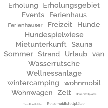
Erholungsgebiet
Erholung
Events
Ferienhaus
Freizeit
Hunde
Ferienhäuser
Hundespielwiese
Mietunterkunft
Sauna
Sommer
Urlaub
van
Strand
Wasserrutsche
Wellnessanlage
wintercamping
wohnmobil
Zelt
Wohnwagen
Dauerstellplätze
Reisemobilstellplätze
Touristikstellplätze