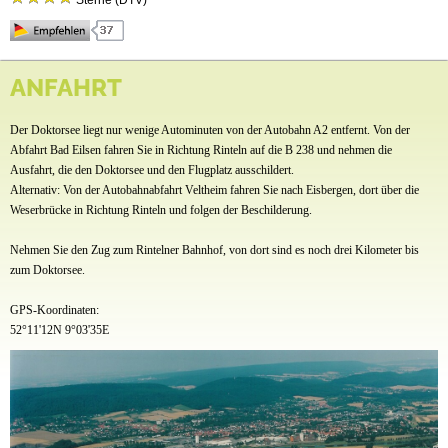
Sterne (DTV)
Stellplätze
Mietobjekte
Verbringen Sie Ihren Urlaub am Doktorsee im schönen Weserbergland und erleben Sie
eine tolle Zeit beim Camping oder in unseren komfortablen Ferienhäusern. Ob direkt am
ANFAHRT
Preise & Prospekte
Wasser, nah am Badestrand oder am Naturschutzgebiet – die großzügigen
Campingparzellen rund um den See verfügen neben einer Stromquelle auch über
Anfahrt
Der Doktorsee liegt nur wenige Autominuten von der Autobahn A2 entfernt. Von der
Frischwasser-, Abwasser- und Satellitenanschlüsse in ausgewählten Bereichen. Gepflegte
Sanitärgebäude samt behindertengerechten Räumen befinden sich jeweils in der Nähe der
Abfahrt Bad Eilsen fahren Sie in Richtung Rinteln auf die B 238 und nehmen die
Videos
Plätze.
Ausfahrt, die den Doktorsee und den Flugplatz ausschildert.
Das Erholungsgebiet bietet Ihnen viele Freizeitmöglichkeiten: einen großen Badestrand mit
Alternativ: Von der Autobahnabfahrt Veltheim fahren Sie nach Eisbergen, dort über die
Wasserrutsche und Wassertrampolinen sowie großer Liegewiese, Tretboote und Stand-Up
Weserbrücke in Richtung Rinteln und folgen der Beschilderung.
Paddling, Adventure Minigolf, mehrere Spielplätze, Matschspielanlage,
Multifunktionssportplatz, eine Saunalandschaft mit schwimmender SeeSauna, diverse
Nehmen Sie den Zug zum Rintelner Bahnhof, von dort sind es noch drei Kilometer bis
Veranstaltungen in den Sommermonaten – wie „Doktorsee in Flammen“ mit
zum Doktorsee.
spektakulärem Feuerwerk und das Oldtimertreffen am See Anfang August–,
abwechslungsreiche gastronomische Angebote und noch vieles mehr. Auch Hunde sind
GPS-Koordinaten:
am Doktorsee herzlich willkommen und können sich auf der Hundespielwiese austoben
sowie in unseren Hundeduschen abkühlen.
52°11'12N 9°03'35E
Weitere Informationen unter www.doktorsee.de