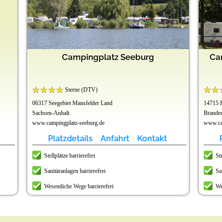
Campingplatz Seeburg
Ca
Sterne (DTV)
06317 Seegebiet Mansfelder Land
14715 F
Sachsen-Anhalt
Brande
www.campingplatz-seeburg.de
www.ca
Platzdetails
Anfahrt
Kontakt
Stellplätze barrierefrei
Ste
Sanitäranlagen barrierefrei
Sa
Wesentliche Wege barrierefrei
We