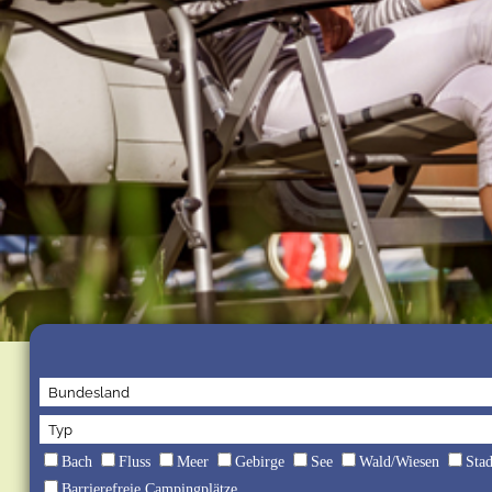
Bach
Fluss
Meer
Gebirge
See
Wald/Wiesen
Sta
Barrierefreie Campingplätze