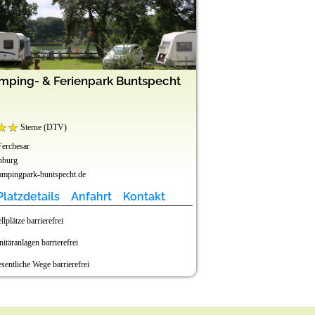
mping- & Ferienpark Buntspecht
Seeweide Na
Sterne (DTV)
erchesar
17217 Penzlin, Ortsteil We
nburg
Mecklenburg-Vorpommer
mpingpark-buntspecht.de
www.seeweide.de
Platzdetails
Anfahrt
Kontakt
Platzdetails
llplätze barrierefrei
Stellplätze barrierefrei
nitäranlagen barrierefrei
Sanitäranlagen barrier
sentliche Wege barrierefrei
Wesentliche Wege barr