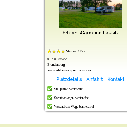
r Seenland
 & mehr...
Oberweis
rgenthal
ESORT -
r Teich
Lörrach
ppesee
ErlebnisCamping Lausitz
bbenfelde
Sterne (DTV)
01990 Ortrand
Brandenburg
www.erlebniscamping-lausitz.eu
t
t
t
t
t
t
t
t
Kontakt
Kontakt
Kontakt
Kontakt
Kontakt
Kontakt
Kontakt
Kontakt
Platzdetails
Anfahrt
Kontakt
Stellplätze barrierefrei
Sanitäranlagen barrierefrei
Wesentliche Wege barrierefrei