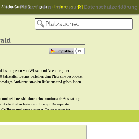
News
Plätze finden
Impressum
Datenschutzerklärung
en Sie der Cookie-Nutzung zu.
Ich stimme zu
[X]
ald
aldes, umgeben von Wiesen und Auen, liegt der
 Jahre alten Bäume verleihen dem Platz eine besondere,
einmaliges Ambiente, strahlen Ruhe aus und geben Ihnen
t und zeichnet sich durch eine komfortable Ausstattung
en Aufenthalten bieten wir ihnen große separate
ie Grillhütte und einen weiteren Gruppenraum für