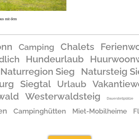
aus mit dem
onn
Chalets
Ferienw
Camping
Hundeurlaub
Huurwoon
dlich
Naturregion Sieg
Natursteig S
urg
Siegtal
Urlaub
Vakantiew
wald
Westerwaldsteig
Dauerstellplätze
en
Campinghütten
Miet-Mobilheime
F