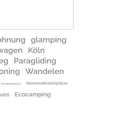
ohnung
glamping
wagen
Köln
ieg
Paragliding
oning
Wandelen
Reisemobilstellplätze
Touristikstellplätze
Ecocamping
luss