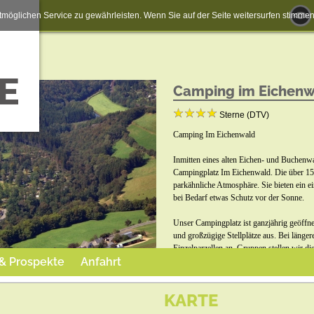
möglichen Service zu gewährleisten. Wenn Sie auf der Seite weitersurfen stimm
Camping im Eichenw
Sterne (DTV)
Camping Im Eichenwald
Inmitten eines alten Eichen- und Buchenw
Campingplatz Im Eichenwald. Die über 150
parkähnliche Atmosphäre. Sie bieten ein 
bei Bedarf etwas Schutz vor der Sonne.
Unser Campingplatz ist ganzjährig geöffne
und großzügige Stellplätze aus. Bei länger
Einzelparzellen an. Gruppen stellen wir d
 & Prospekte
Anfahrt
gemeinsame Aktivitäten zur Verfügung.
KARTE