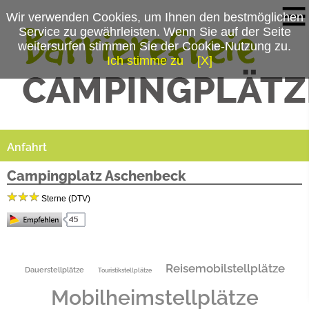
Wir verwenden Cookies, um Ihnen den bestmöglichen
Service zu gewährleisten. Wenn Sie auf der Seite
weitersurfen stimmen Sie der Cookie-Nutzung zu.
Ich stimme zu
[X]
Campingplatzmenü
Platzdaten
Anfahrt
Campingplatz Aschenbeck
Sterne (DTV)
Idylle und Erholung inmitten der Wildeshauser Geest.
Ruhig gelegener Campingplatz mitten in der Natur. Sehr gut erreichbar. Aus als
Durchgangscampingplatz von Süd nach Nord oder umgekehrt leicht erreichbar, da nah an
Reisemobilstellplätze
Dauerstellplätze
Touristikstellplätze
der A1 gelegen.
Mobilheimstellplätze