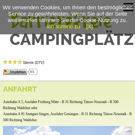
Wir verwenden Cookies, um Ihnen den bestmöglichen
Service zu gewährleisten. Wenn Sie auf der Seite
weitersurfen stimmen Sie der Cookie-Nutzung zu.
Ich stimme zu
[X]
Campingplatzmenü
Camping Schluchsee
Platzdaten
Sterne (DTV)
Stellplätze
Preise & Prospekte
Der in Terrassen angelegte Campingplatz Schluchsee liegt in herrlicher Lage direkt am
gleichnamigen See und ist ganzjährig geöffnet. Die 200 Plätze, zum Teil auch im schattigen
ANFAHRT
Anfahrt
Bereich, sind jeweils zwischen 75-90 qm groß und verfügen über einen Stromanschluss. 9
Premiumplätze mit Strom-/Wasser- und Abwasseranschluss. Im gemütlichen Restaurant
News
Autobahn A 5, Ausfahrt Freiburg Mitte - B 31 Richtung Titisee-Neustadt - B 500
„Seestüble“ kann man seinen Urlaub so richtig genießen.
Ein neu renoviertes Sanitärgebäude, Kinderspielplatz, Tischtennisplatte, Grillplätze und ein
Richtung Waldshut oder
abwechslungsreiches Kinderprogramm zu den Hauptsaisonzeiten runden das
Autobahn A 81 Stuttgart-Singen, Ausfahrt Geisingen - B 31 Richtung Titisee-Neustadt - B
Familienangebot ab.
500 Richtung Waldshut.
Wir sind Gastgeber mit der Hochschwarzwald-Card. Ab der 2. Übernachtung erhalten
unsere Gäste die Hochschwarzwald-Card mit vielen kostenlosen Freizeitangeboten.