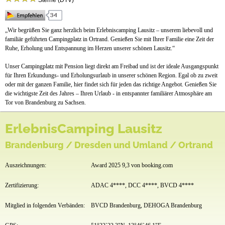
Sterne (DTV)
Stellplätze
Mietobjekte
„Wir begrüßen Sie ganz herzlich beim Erlebniscamping Lausitz – unserem liebevoll und
familiär geführten Campingplatz in Ortrand. Genießen Sie mit Ihrer Familie eine Zeit der
Preise & Prospekte
Ruhe, Erholung und Entspannung im Herzen unserer schönen Lausitz.“
Anfahrt
Unser Campingplatz mit Pension liegt direkt am Freibad und ist der ideale Ausgangspunkt
für Ihren Erkundungs- und Erholungsurlaub in unserer schönen Region. Egal ob zu zweit
oder mit der ganzen Familie, hier findet sich für jeden das richtige Angebot. Genießen Sie
die wichtigste Zeit des Jahres – Ihren Urlaub - in entspannter familiärer Atmosphäre am
Tor von Brandenburg zu Sachsen.
ErlebnisCamping Lausitz
Brandenburg / Dresden und Umland / Ortrand
Auszeichnungen:
Award 2025 9,3 von booking.com
Zertifizierung:
ADAC 4****, DCC 4****, BVCD 4****
Mitglied in folgenden Verbänden:
BVCD Brandenburg, DEHOGA Brandenburg