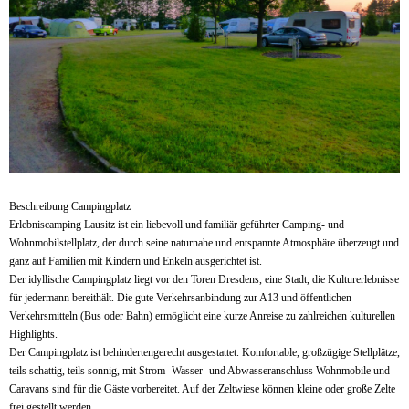
Beschreibung Campingplatz
Erlebniscamping Lausitz ist ein liebevoll und familiär geführter Camping- und
Wohnmobilstellplatz, der durch seine naturnahe und entspannte Atmosphäre überzeugt und
ganz auf Familien mit Kindern und Enkeln ausgerichtet ist.
Der idyllische Campingplatz liegt vor den Toren Dresdens, eine Stadt, die Kulturerlebnisse
für jedermann bereithält. Die gute Verkehrsanbindung zur A13 und öffentlichen
Verkehrsmitteln (Bus oder Bahn) ermöglicht eine kurze Anreise zu zahlreichen kulturellen
Highlights.
Der Campingplatz ist behindertengerecht ausgestattet. Komfortable, großzügige Stellplätze,
teils schattig, teils sonnig, mit Strom- Wasser- und Abwasseranschluss Wohnmobile und
Caravans sind für die Gäste vorbereitet. Auf der Zeltwiese können kleine oder große Zelte
frei gestellt werden.