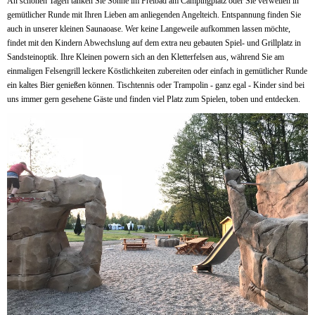
An schönen Tagen tanken Sie Sonne im Freibad am Campingplatz oder Sie verweilen in
gemütlicher Runde mit Ihren Lieben am anliegenden Angelteich. Entspannung finden Sie
auch in unserer kleinen Saunaoase. Wer keine Langeweile aufkommen lassen möchte,
findet mit den Kindern Abwechslung auf dem extra neu gebauten Spiel- und Grillplatz in
Sandsteinoptik. Ihre Kleinen powern sich an den Kletterfelsen aus, während Sie am
einmaligen Felsengrill leckere Köstlichkeiten zubereiten oder einfach in gemütlicher Runde
ein kaltes Bier genießen können. Tischtennis oder Trampolin - ganz egal - Kinder sind bei
uns immer gern gesehene Gäste und finden viel Platz zum Spielen, toben und entdecken.