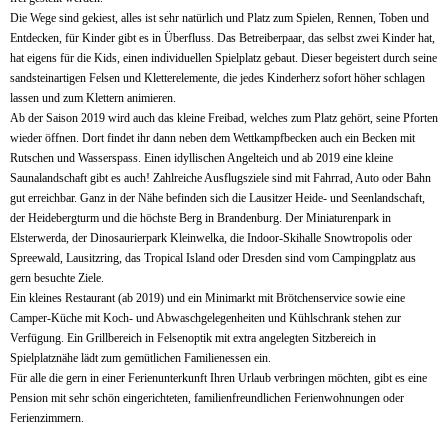
Die Wege sind gekiest, alles ist sehr natürlich und Platz zum Spielen, Rennen, Toben und
Entdecken, für Kinder gibt es in Überfluss. Das Betreiberpaar, das selbst zwei Kinder hat,
hat eigens für die Kids, einen individuellen Spielplatz gebaut. Dieser begeistert durch seine
sandsteinartigen Felsen und Kletterelemente, die jedes Kinderherz sofort höher schlagen
lassen und zum Klettern animieren.
Ab der Saison 2019 wird auch das kleine Freibad, welches zum Platz gehört, seine Pforten
wieder öffnen. Dort findet ihr dann neben dem Wettkampfbecken auch ein Becken mit
Rutschen und Wasserspass. Einen idyllischen Angelteich und ab 2019 eine kleine
Saunalandschaft gibt es auch! Zahlreiche Ausflugsziele sind mit Fahrrad, Auto oder Bahn
gut erreichbar. Ganz in der Nähe befinden sich die Lausitzer Heide- und Seenlandschaft,
der Heidebergturm und die höchste Berg in Brandenburg. Der Miniaturenpark in
Elsterwerda, der Dinosaurierpark Kleinwelka, die Indoor-Skihalle Snowtropolis oder
Spreewald, Lausitzring, das Tropical Island oder Dresden sind vom Campingplatz aus
gern besuchte Ziele.
Ein kleines Restaurant (ab 2019) und ein Minimarkt mit Brötchenservice sowie eine
Camper-Küche mit Koch- und Abwaschgelegenheiten und Kühlschrank stehen zur
Verfügung. Ein Grillbereich in Felsenoptik mit extra angelegten Sitzbereich in
Spielplatznähe lädt zum gemütlichen Familienessen ein.
Für alle die gern in einer Ferienunterkunft Ihren Urlaub verbringen möchten, gibt es eine
Pension mit sehr schön eingerichteten, familienfreundlichen Ferienwohnungen oder
Ferienzimmern.