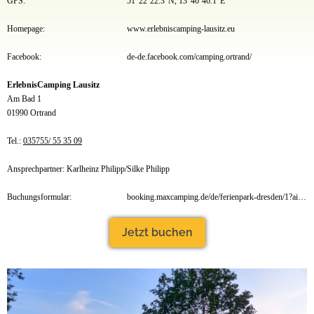
GPS:
51°22`22.3"N, 13°46`46.1"E
Homepage:
www.erlebniscamping-lausitz.eu
Facebook:
de-de.facebook.com/camping.ortrand/
ErlebnisCamping Lausitz
Am Bad 1
01990 Ortrand
Tel.:
035755/ 55 35 09
Ansprechpartner: Karlheinz Philipp/Silke Philipp
Buchungsformular:
booking.maxcamping.de/de/ferienpark-dresden/1?aid=7f1bc0d5-46d3-42f1-a7c0-2db150d1d8fe
Jetzt buchen