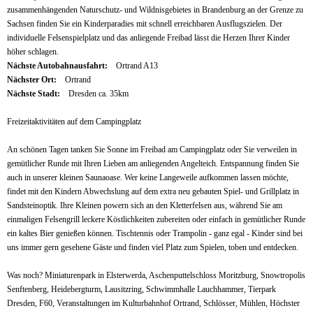
zusammenhängenden Naturschutz- und Wildnisgebietes in Brandenburg an der Grenze zu
Sachsen finden Sie ein Kinderparadies mit schnell erreichbaren Ausflugszielen. Der
individuelle Felsenspielplatz und das anliegende Freibad lässt die Herzen Ihrer Kinder
höher schlagen.
Nächste Autobahnausfahrt:
Ortrand A13
Nächster Ort:
Ortrand
Nächste Stadt:
Dresden ca. 35km
Freizeitaktivitäten auf dem Campingplatz
An schönen Tagen tanken Sie Sonne im Freibad am Campingplatz oder Sie verweilen in
gemütlicher Runde mit Ihren Lieben am anliegenden Angelteich. Entspannung finden Sie
auch in unserer kleinen Saunaoase. Wer keine Langeweile aufkommen lassen möchte,
findet mit den Kindern Abwechslung auf dem extra neu gebauten Spiel- und Grillplatz in
Sandsteinoptik. Ihre Kleinen powern sich an den Kletterfelsen aus, während Sie am
einmaligen Felsengrill leckere Köstlichkeiten zubereiten oder einfach in gemütlicher Runde
ein kaltes Bier genießen können. Tischtennis oder Trampolin - ganz egal - Kinder sind bei
uns immer gern gesehene Gäste und finden viel Platz zum Spielen, toben und entdecken.
Was noch? Miniaturenpark in Elsterwerda, Aschenputtelschloss Moritzburg, Snowtropolis
Senftenberg, Heidebergturm, Lausitzring, Schwimmhalle Lauchhammer, Tierpark
Dresden, F60, Veranstaltungen im Kulturbahnhof Ortrand, Schlösser, Mühlen, Höchster