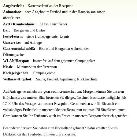
Angelverleih:
Kartenverkauf an der Rezeption
Animation:
nach Angebot im Freibad und in der Hauptsaison sowie
über Ostern
Arzt / Krankenhaus:
KH in Lauchhamer
Bar:
Biergarten und Bistro
Feste/Feiern:
siehe Homepage unter Events
Gasservice:
auf Anfrage
Gastronomie/Imbiß:
Bistro und Biergarten während der
Öffnungszeiten
WLAN/Hotspot:
kostenfrei auf dem gesamten Campingplatz
Kiosk:
Minimarkt in der Rezeption
Kochgelegenheit:
Campingküche
Wellness-Angebot:
Sauna, Freibad, Aquakurse, Rückenschule
Auf Anfrage vermitteln wir gern auch Kremserfahrten. Morgen können Sie unseren
Brötchenservice nutzen. Bitte bestellen Sie die gewünschten Backwaren möglichst bis
17:00 Uhr des Vortages an unserer Rezeption. Gern bereiten wir für Sie auch ein
vollständiges Frühstück in unserem kleinen Restaurant mit max. 28 Sitzplätzen innen.
Gern können Sie Ihr Frühstück auch im Freien in unserem Biergartenbereich genießen.
Besonderer Service: Sie haben zum Normaltarif gebucht? Dafür erhalten Sie als
Dankeschön den Freibadeintritt von uns inklusive.