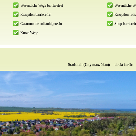
Wesentliche Wege barrierefrei
Wesentliche We
Rezeption barrierefrei
Rezeption rolls
Gastronomie rollstuhlgerecht
Shop barrierefr
Kurze Wege
Stadtnah (City max. 5km):
direkt im Ort