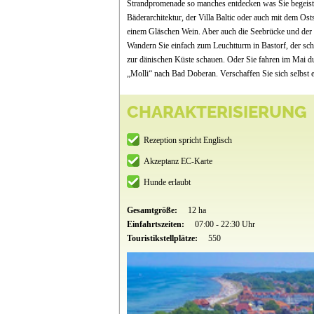
Strandpromenade so manches entdecken was Sie begeister
Bäderarchitektur, der Villa Baltic oder auch mit dem 
einem Gläschen Wein. Aber auch die Seebrücke und der 
Wandern Sie einfach zum Leuchtturm in Bastorf, der scho
zur dänischen Küste schauen. Oder Sie fahren im Mai 
„Molli“ nach Bad Doberan. Verschaffen Sie sich selbst 
CHARAKTERISIERUNG
Rezeption spricht Englisch
Akzeptanz EC-Karte
Hunde erlaubt
Gesamtgröße:
12 ha
Einfahrtszeiten:
07:00 - 22:30 Uhr
Touristikstellplätze:
550