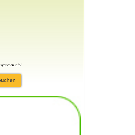
sybuchen.info/
 buchen