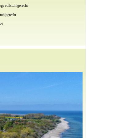
ge rollstuhlgerecht
tuhlgerecht
ei