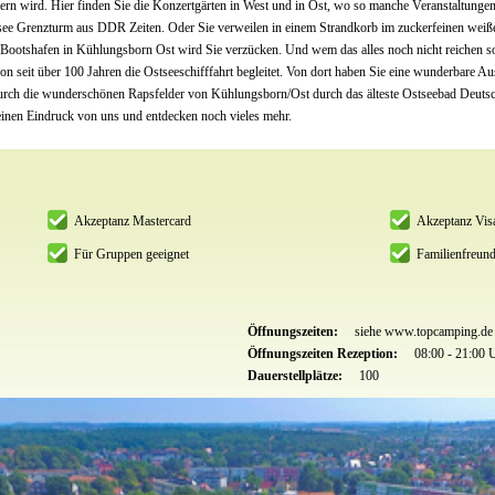
n wird. Hier finden Sie die Konzertgärten in West und in Ost, wo so manche Veranstaltungen 
Ostsee Grenzturm aus DDR Zeiten. Oder Sie verweilen in einem Strandkorb im zuckerfeinen wei
Bootshafen in Kühlungsborn Ost wird Sie verzücken. Und wem das alles noch nicht reichen s
n seit über 100 Jahren die Ostseeschifffahrt begleitet. Von dort haben Sie eine wunderbare Au
durch die wunderschönen Rapsfelder von Kühlungsborn/Ost durch das älteste Ostseebad Deuts
einen Eindruck von uns und entdecken noch vieles mehr.
Akzeptanz Mastercard
Akzeptanz Vis
Für Gruppen geeignet
Familienfreund
Öffnungszeiten:
siehe www.topcamping.de
Öffnungszeiten Rezeption:
08:00 - 21:00 
Dauerstellplätze:
100