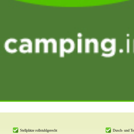
Stellplätze rollstuhlgerecht
Dusch- und Toi