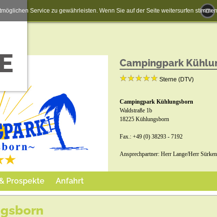
möglichen Service zu gewährleisten. Wenn Sie auf der Seite weitersurfen stimm
Campingpark Kühlu
Sterne (DTV)
Campingpark Kühlungsborn
Waldstraße 1b
18225 Kühlungsborn
Fax.: +49 (0) 38293 - 7192
Ansprechpartner: Herr Lange/Herr Sürken
Buchungsformular:
 & Prospekte
Anfahrt
topcamping.easybuchen.info/
Jetzt buchen
ngsborn