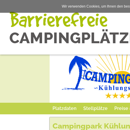
Wir verwenden Cookies, um Ihnen den best
Platzdaten
Stellplätze
Preise
Campingpark Kühlu