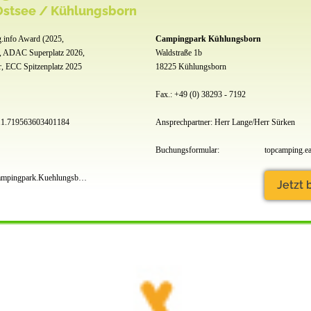
stsee / Kühlungsborn
.info Award (2025,
Campingpark Kühlungsborn
, ADAC Superplatz 2026,
Waldstraße 1b
, ECC Spitzenplatz 2025
18225 Kühlungsborn
Fax.: +49 (0) 38293 - 7192
11.719563603401184
Ansprechpartner: Herr Lange/Herr Sürken
Buchungsformular:
topcamping.ea
www.facebook.com/Campingpark.Kuehlungsborn
Jetzt