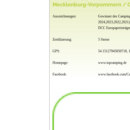
Mecklenburg-Vorpommern / O
Auszeichnungen:
Gewinner des Camping
2024,2023,2022,2021)
DCC Europapreisträger
Zertifizierung:
5 Sterne
GPS:
54.15127945050718, 
Homepage:
www.topcamping.de
Facebook: