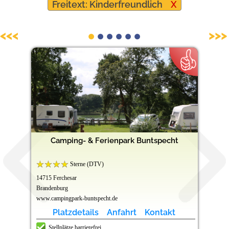
Freitext: Kinderfreundlich
X
Barrierefreie Campingplätze
<<<
>>>
Camping- & Ferienpark Buntspecht
Sterne (DTV)
14715 Ferchesar
Brandenburg
www.campingpark-buntspecht.de
Platzdetails
Anfahrt
Kontakt
Stellplätze barrierefrei