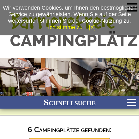
Wir verwenden Cookies, um Ihnen den bestmöglichen
Service zu gewährleisten. Wenn Sie auf der Seite
weitersurfen stimmen Sie der Cookie-Nutzung zu.
Ich stimme zu
[X]
Schnellsuche
6 Campingplätze gefunden:
Bach
Fluss
Meer
Gebirge
See
Wald/Wiesen
Stadtnah
Ganzjährig geöffnet