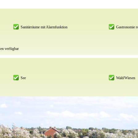
Sanitärräume mit Alarmfunktion
Gastronomie ro
sen verfügbar
See
Wald/Wiesen