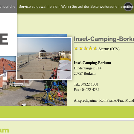
möglichen Service zu gewährleisten. Wenn Sie auf der Seite weitersurfen stimm
Insel-Camping-Bor
Sterne (DTV)
Insel-Camping-Borkum
Hindenburgstr. 114
26757 Borkum
Tel.:
04922-1088
Fax.: 04922-4234
Ansprechpartner: Rolf Fischer/Frau Mund
um