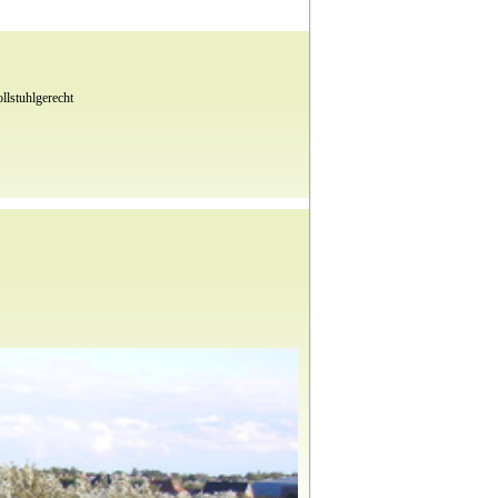
llstuhlgerecht