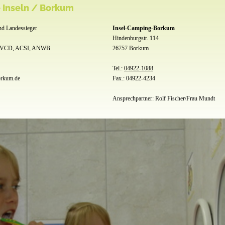
 Inseln / Borkum
nd Landessieger
Insel-Camping-Borkum
Hindenburgstr. 114
BVCD, ACSI, ANWB
26757 Borkum
Tel.:
04922-1088
orkum.de
Fax.: 04922-4234
Ansprechpartner: Rolf Fischer/Frau Mundt