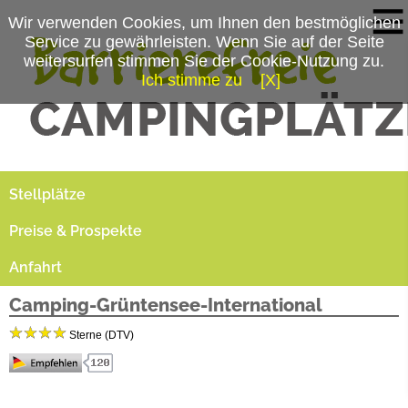
Wir verwenden Cookies, um Ihnen den bestmöglichen
Service zu gewährleisten. Wenn Sie auf der Seite
weitersurfen stimmen Sie der Cookie-Nutzung zu.
Ich stimme zu
[X]
Campingplatzmenü
Platzdaten
Stellplätze
Preise & Prospekte
Anfahrt
Camping-Grüntensee-International
Sterne (DTV)
Dein Allgäu Erlebnis mit Gipfelglück und Badespaß in der grandiosen Bergwelt des
Oberallgäus. Zwischen Oberstdorf und den Königsschlössern liegt direkt am