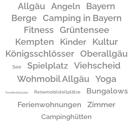
Allgäu
Angeln
Bayern
Grüntenseeufer mit großer Spiel- und Liegewiese der idyllische, großzügige Camping-
Grüntensee-International, ideal für Sommer- und Wintercamping geeignet.
Berge
Camping in Bayern
Fitness
Grüntensee
Kempten
Kinder
Kultur
Königsschlösser
Oberallgäu
Spielplatz
Viehscheid
See
Wohmobil Allgäu
Yoga
Bungalows
Reisemobilstellplätze
Touristikstellplätze
Zimmer
Ferienwohnungen
Campinghütten