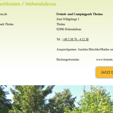
rschlesien / Hohendubrau
ena.de
Freizeit- und Campingpark Thräna
Zum Wildgehege 1
park Thräna
Thräna
02906 Hohendubrau
Tel.:
+49 3 58 76 - 4 12 38
Ansprechpartner: Joachim Mitschke/Marlies un
Buchungsformular:
www.freizeitc
Jetzt