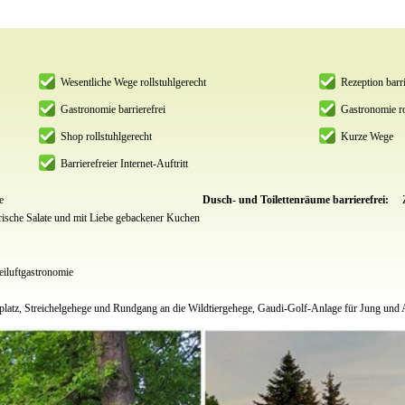
Wesentliche Wege rollstuhlgerecht
Rezeption barri
Gastronomie barrierefrei
Gastronomie ro
Shop rollstuhlgerecht
Kurze Wege
Barrierefreier Internet-Auftritt
e
Dusch- und Toilettenräume barrierefrei:
ische Salate und mit Liebe gebackener Kuchen
eiluftgastronomie
elplatz, Streichelgehege und Rundgang an die Wildtiergehege, Gaudi-Golf-Anlage für Jung und