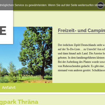
möglichen Service zu gewährleisten. Wenn Sie auf der Seite weitersurfen stimm
Freizeit- und Campi
Der östlichste Zipfel Deutschlands steht 
auf der To-Do-Liste… zu Unrecht! Am sch
und dann hinauf aufs Land. Die Anreise l
geboten. In dem familiengeführten kleinen
Bei der Aufteilung des Platzes wurde sowo
von Ruhesuchenden gedacht. Es gibt eine 
niemand vom anderen gestört. Schulklassen
Anfahrt
ngpark Thräna