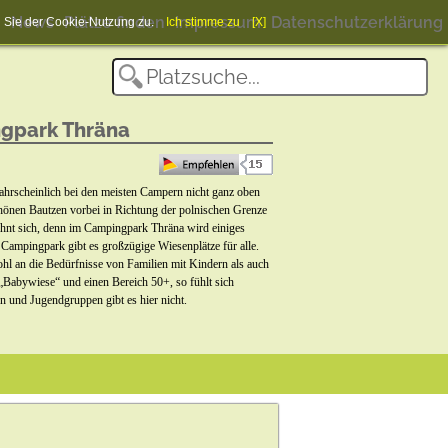
News
Plätze finden
Impressum
Datenschutzerklärung
en Sie der Cookie-Nutzung zu.
Ich stimme zu
[X]
ngpark Thräna
wahrscheinlich bei den meisten Campern nicht ganz oben
önen Bautzen vorbei in Richtung der polnischen Grenze
ohnt sich, denn im Campingpark Thräna wird einiges
 Campingpark gibt es großzügige Wiesenplätze für alle.
hl an die Bedürfnisse von Familien mit Kindern als auch
„Babywiese“ und einen Bereich 50+, so fühlt sich
 und Jugendgruppen gibt es hier nicht.