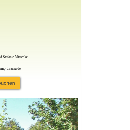
d Stefanie Mitschke
amp-thraena.de
 buchen