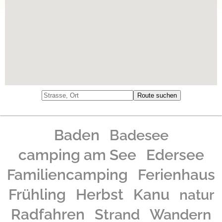
Wir freuen uns auf Deinen Besuch!
Das Team vom Camping- & Ferienpark Teichmann in Herzhausen am Edersee
Baden
Badesee
camping am See
Edersee
Familiencamping
Ferienhaus
Frühling
Herbst
Kanu
natur
Radfahren
Strand
Wandern