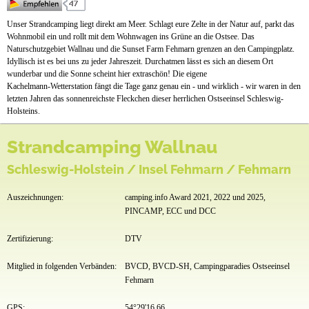
Preise & Prospekte
Unser Strandcamping liegt direkt am Meer. Schlagt eure Zelte in der Natur auf, parkt das
Wohnmobil ein und rollt mit dem Wohnwagen ins Grüne an die Ostsee. Das
Anfahrt
Naturschutzgebiet Wallnau und die Sunset Farm Fehmarn grenzen an den Campingplatz.
Idyllisch ist es bei uns zu jeder Jahreszeit. Durchatmen lässt es sich an diesem Ort
wunderbar und die Sonne scheint hier extraschön! Die eigene
Kachelmann-Wetterstation fängt die Tage ganz genau ein - und wirklich - wir waren in den
letzten Jahren das sonnenreichste Fleckchen dieser herrlichen Ostseeinsel Schleswig-
Holsteins.
Strandcamping Wallnau
Schleswig-Holstein / Insel Fehmarn / Fehmarn
Auszeichnungen:
camping.info Award 2021, 2022 und 2025,
PINCAMP, ECC und DCC
Zertifizierung:
DTV
Mitglied in folgenden Verbänden:
BVCD, BVCD-SH, Campingparadies Ostseeinsel
Fehmarn
GPS:
54°29'16.66