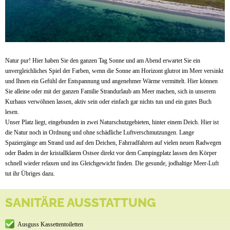
Natur pur! Hier haben Sie den ganzen Tag Sonne und am Abend erwartet Sie ein
unvergleichliches Spiel der Farben, wenn die Sonne am Horizont glutrot im Meer versinkt
und Ihnen ein Gefühl der Entspannung und angenehmer Wärme vermittelt. Hier können
Sie alleine oder mit der ganzen Familie Strandurlaub am Meer machen, sich in unserem
Kurhaus verwöhnen lassen, aktiv sein oder einfach gar nichts tun und ein gutes Buch
lesen.
Unser Platz liegt, eingebunden in zwei Naturschutzgebieten, hinter einem Deich. Hier ist
die Natur noch in Ordnung und ohne schädliche Luftverschmutzungen. Lange
Spaziergänge am Strand und auf den Deichen, Fahrradfahren auf vielen neuen Radwegen
oder Baden in der kristallklaren Ostsee direkt vor dem Campingplatz lassen den Körper
schnell wieder relaxen und ins Gleichgewicht finden. Die gesunde, jodhaltige Meer-Luft
tut ihr Übriges dazu.
SANITÄRE AUSSTATTUNG
Ausguss Kassettentoiletten