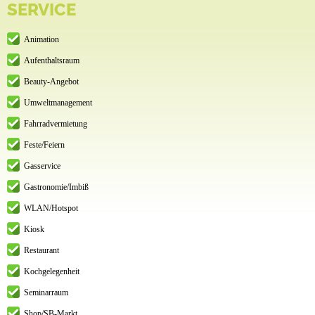
SERVICE
Animation
Aufenthaltsraum
Beauty-Angebot
Umweltmanagement
Fahrradvermietung
Feste/Feiern
Gasservice
Gastronomie/Imbiß
WLAN/Hotspot
Kiosk
Restaurant
Kochgelegenheit
Seminarraum
Shop/SB-Markt