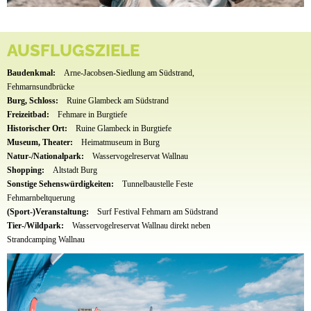
AUSFLUGSZIELE
Baudenkmal:
Arne-Jacobsen-Siedlung am Südstrand,
Fehmarnsundbrücke
Burg, Schloss:
Ruine Glambeck am Südstrand
Freizeitbad:
Fehmare in Burgtiefe
Historischer Ort:
Ruine Glambeck in Burgtiefe
Museum, Theater:
Heimatmuseum in Burg
Natur-/Nationalpark:
Wasservogelreservat Wallnau
Shopping:
Altstadt Burg
Sonstige Sehenswürdigkeiten:
Tunnelbaustelle Feste
Fehmarnbeltquerung
(Sport-)Veranstaltung:
Surf Festival Fehmarn am Südstrand
Tier-/Wildpark:
Wasservogelreservat Wallnau direkt neben
Strandcamping Wallnau