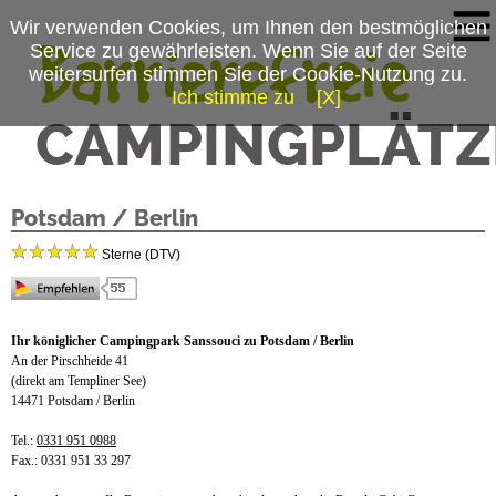
Wir verwenden Cookies, um Ihnen den bestmöglichen
Service zu gewährleisten. Wenn Sie auf der Seite
weitersurfen stimmen Sie der Cookie-Nutzung zu.
Ich stimme zu
[X]
Campingplatzmenü
Ihr königlicher Campingpark Sanssouci zu
Platzdaten
Potsdam / Berlin
Stellplätze
Sterne (DTV)
Mietobjekte
Preise & Prospekte
Ihr königlicher Campingpark Sanssouci zu Potsdam / Berlin
An der Pirschheide 41
Anfahrt
(direkt am Templiner See)
14471 Potsdam / Berlin
News
Tel.:
0331 951 0988
Fax.: 0331 951 33 297