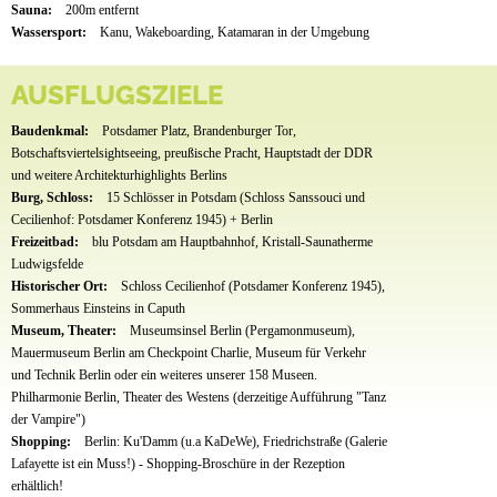
Sauna:
200m entfernt
Wassersport:
Kanu, Wakeboarding, Katamaran in der Umgebung
AUSFLUGSZIELE
Baudenkmal:
Potsdamer Platz, Brandenburger Tor,
Botschaftsviertelsightseeing, preußische Pracht, Hauptstadt der DDR
und weitere Architekturhighlights Berlins
Burg, Schloss:
15 Schlösser in Potsdam (Schloss Sanssouci und
Cecilienhof: Potsdamer Konferenz 1945) + Berlin
Freizeitbad:
blu Potsdam am Hauptbahnhof, Kristall-Saunatherme
Ludwigsfelde
Historischer Ort:
Schloss Cecilienhof (Potsdamer Konferenz 1945),
Sommerhaus Einsteins in Caputh
Museum, Theater:
Museumsinsel Berlin (Pergamonmuseum),
Mauermuseum Berlin am Checkpoint Charlie, Museum für Verkehr
und Technik Berlin oder ein weiteres unserer 158 Museen.
Philharmonie Berlin, Theater des Westens (derzeitige Aufführung "Tanz
der Vampire")
Shopping:
Berlin: Ku'Damm (u.a KaDeWe), Friedrichstraße (Galerie
Lafayette ist ein Muss!) - Shopping-Broschüre in der Rezeption
erhältlich!