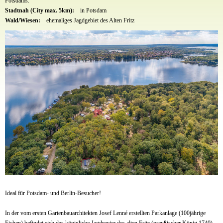
Potsdams.
Stadtnah (City max. 5km):
in Potsdam
Wald/Wiesen:
ehemaliges Jagdgebiet des Alten Fritz
Ideal für Potsdam- und Berlin-Besucher!
In der vom ersten Gartenbauarchitekten Josef Lenné erstellten Parkanlage (100jährige
Eichen) befindet sich das königliche Jagdrevier des alten Fritz (preußischer König 1740).