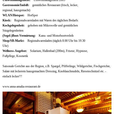
Gastronomie/Imbiß:
gemütliches Restaurant (frisch, lecker,
regional, hausgemacht)
WLAN/Hotspot:
HotSpot
Kiosk:
Regionalwarenladen mit Waren des täglichen Bedarfs
Kochgelegenheit:
gehoben mit Mikrowelle und gemütlichen
Sitzgelegenheiten
(Segel-)Boot-Vermietung:
Kanu- und Motorbootverleih
Shop/SB-Markt:
Regionalwarenladen (täglich 8.00 Uhr bis 19.30
Uhr)
Wellness-Angebot:
Solarium, Hallenbad (200m), Friseur, Hypnose,
Fußpflege, Kosmetik
Saisonale Gerichte aus der Region, z.B. Spargel, Pfifferlinge, Wildgerichte, Fischgerichte,
Salate mit leckerem hausgemachten Dressing, Knoblauchnudeln, Riesenschnitzel etc. -
einfach lecker!!!
www.anna-amalia-restaurant.de