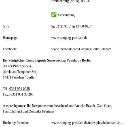
Brandenburg (VCB), BVCD
Ecocamping
GPS:
bg 52°21'91,8'' lg 13°00'46,5''
Homepage:
www.camping-potsdam.de
Facebook:
www.facebook.com/CampingBerlinPotsdam
Ihr königlicher Campingpark Sanssouci zu Potsdam / Berlin
An der Pirschheide 41
(direkt am Templiner See)
14471 Potsdam / Berlin
Tel.:
0331 951 0988
Fax.: 0331 951 33 297
Ansprechpartner: Ihr Rezeptionsteam, bestehend aus: Annelie Brandt, Gabi Geue,
Freshilia Putri und Dominka Febriana
Buchungsformular:
www.camping-potsdam.de/index.php/de/kontakt-anfahrt