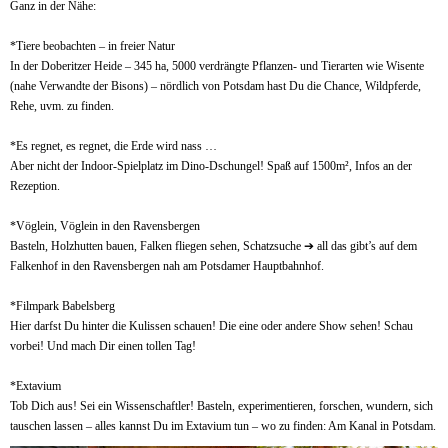
Ganz in der Nähe:
*Tiere beobachten – in freier Natur
In der Doberitzer Heide – 345 ha, 5000 verdrängte Pflanzen- und Tierarten wie Wisente
(nahe Verwandte der Bisons) – nördlich von Potsdam hast Du die Chance, Wildpferde,
Rehe, uvm. zu finden.
*Es regnet, es regnet, die Erde wird nass …
Aber nicht der Indoor-Spielplatz im Dino-Dschungel! Spaß auf 1500m², Infos an der
Rezeption.
*Vöglein, Vöglein in den Ravensbergen
Basteln, Holzhutten bauen, Falken fliegen sehen, Schatzsuche ➔ all das gibt’s auf dem
Falkenhof in den Ravensbergen nah am Potsdamer Hauptbahnhof.
*Filmpark Babelsberg
Hier darfst Du hinter die Kulissen schauen! Die eine oder andere Show sehen! Schau
vorbei! Und mach Dir einen tollen Tag!
*Extavium
Tob Dich aus! Sei ein Wissenschaftler! Basteln, experimentieren, forschen, wundern, sich
tauschen lassen – alles kannst Du im Extavium tun – wo zu finden: Am Kanal in Potsdam.