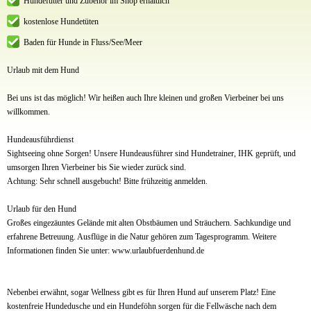
Hundefutter und Zubehör im Shop erhältlich
kostenlose Hundetüten
Baden für Hunde in Fluss/See/Meer
Urlaub mit dem Hund
Bei uns ist das möglich! Wir heißen auch Ihre kleinen und großen Vierbeiner bei uns
willkommen.
Hundeausführdienst
Sightseeing ohne Sorgen! Unsere Hundeausführer sind Hundetrainer, IHK geprüft, und
umsorgen Ihren Vierbeiner bis Sie wieder zurück sind.
Achtung: Sehr schnell ausgebucht! Bitte frühzeitig anmelden.
Urlaub für den Hund
Großes eingezäuntes Gelände mit alten Obstbäumen und Sträuchern. Sachkundige und
erfahrene Betreuung. Ausflüge in die Natur gehören zum Tagesprogramm. Weitere
Informationen finden Sie unter: www.urlaubfuerdenhund.de
Nebenbei erwähnt, sogar Wellness gibt es für Ihren Hund auf unserem Platz! Eine
kostenfreie Hundedusche und ein Hundeföhn sorgen für die Fellwäsche nach dem