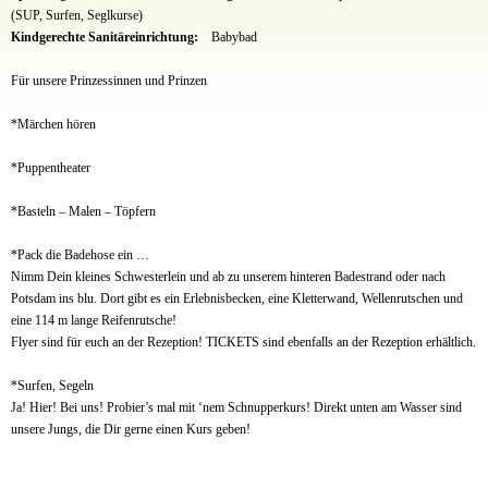
(SUP, Surfen, Seglkurse)
Kindgerechte Sanitäreinrichtung:
Babybad
Für unsere Prinzessinnen und Prinzen
*Märchen hören
*Puppentheater
*Basteln – Malen – Töpfern
*Pack die Badehose ein …
Nimm Dein kleines Schwesterlein und ab zu unserem hinteren Badestrand oder nach
Potsdam ins blu. Dort gibt es ein Erlebnisbecken, eine Kletterwand, Wellenrutschen und
eine 114 m lange Reifenrutsche!
Flyer sind für euch an der Rezeption! TICKETS sind ebenfalls an der Rezeption erhältlich.
*Surfen, Segeln
Ja! Hier! Bei uns! Probier’s mal mit ‘nem Schnupperkurs! Direkt unten am Wasser sind
unsere Jungs, die Dir gerne einen Kurs geben!