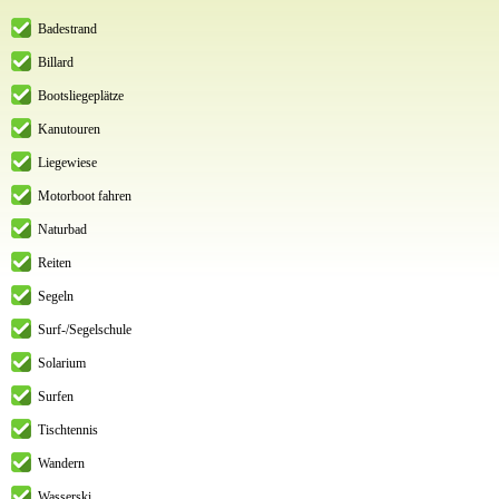
Badestrand
Billard
Bootsliegeplätze
Kanutouren
Liegewiese
Motorboot fahren
Naturbad
Reiten
Segeln
Surf-/Segelschule
Solarium
Surfen
Tischtennis
Wandern
Wasserski