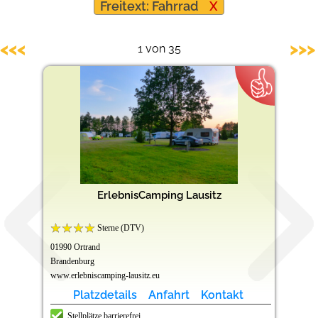
Freitext: Fahrrad
X
Barrierefreie Campingplätze
<<<
>>>
1 von 35
ErlebnisCamping Lausitz
Sterne (DTV)
01990 Ortrand
Brandenburg
www.erlebniscamping-lausitz.eu
Platzdetails
Anfahrt
Kontakt
Stellplätze barrierefrei