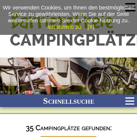
Wir verwenden Cookies, um Ihnen den bestmöglichen
Service zu gewährleisten. Wenn Sie auf der Seite
weitersurfen stimmen Sie der Cookie-Nutzung zu.
Ich stimme zu
[X]
Schnellsuche
35 Campingplätze gefunden:
Bach
Fluss
Meer
Gebirge
See
Wald/Wiesen
Stadtnah
Ganzjährig geöffnet