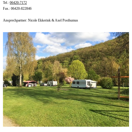
Tel.:
06420-7172
Fax.: 06420-822846
Ansprechpartner: Nicole Ekkerink & Axel Posthumus