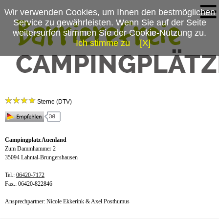
Wir verwenden Cookies, um Ihnen den bestmöglichen
Service zu gewährleisten. Wenn Sie auf der Seite
weitersurfen stimmen Sie der Cookie-Nutzung zu.
Ich stimme zu
[X]
Campingplatzmenü
Campingplatz Auenland
Platzdaten
Sterne (DTV)
Anfahrt
News
Campingplatz Auenland
Zum Dammhammer 2
35094 Lahntal-Brungershausen
Tel.:
06420-7172
Fax.: 06420-822846
Ansprechpartner: Nicole Ekkerink & Axel Posthumus