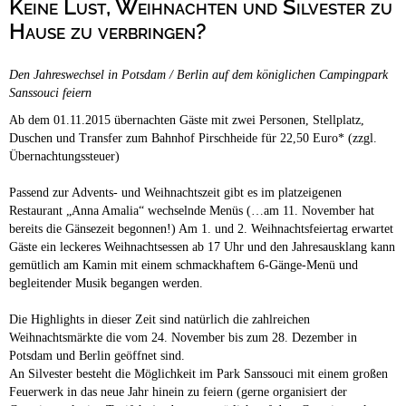
Keine Lust, Weihnachten und Silvester zu
Campingplätze
Barrierefreie Campingplätze
Hause zu verbringen?
Camping & Caravan
Den Jahreswechsel in Potsdam / Berlin auf dem königlichen Campingpark
Touristik
Sanssouci feiern
Ab dem 01.11.2015 übernachten Gäste mit zwei Personen, Stellplatz,
Duschen und Transfer zum Bahnhof Pirschheide für 22,50 Euro* (zzgl.
Übernachtungssteuer)
Passend zur Advents- und Weihnachtszeit gibt es im platzeigenen
Restaurant „Anna Amalia“ wechselnde Menüs (…am 11. November hat
bereits die Gänsezeit begonnen!) Am 1. und 2. Weihnachtsfeiertag erwartet
Gäste ein leckeres Weihnachtsessen ab 17 Uhr und den Jahresausklang kann
gemütlich am Kamin mit einem schmackhaftem 6-Gänge-Menü und
begleitender Musik begangen werden.
Die Highlights in dieser Zeit sind natürlich die zahlreichen
Weihnachtsmärkte die vom 24. November bis zum 28. Dezember in
Potsdam und Berlin geöffnet sind.
An Silvester besteht die Möglichkeit im Park Sanssouci mit einem großen
Feuerwerk in das neue Jahr hinein zu feiern (gerne organisiert der