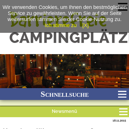
Wir verwenden Cookies, um Ihnen den bestmöglichen
Service zu gewährleisten. Wenn Sie auf der Seite
weitersurfen stimmen Sie der Cookie-Nutzung zu.
Ich stimme zu
[X]
(c) Freizeit-recra GmbH
Schnellsuche
Newsmenü
Bach
Fluss
Meer
Gebirge
See
Wald/Wiesen
18.11.2015
Alle Meldungen
Stadtnah
Ganzjährig geöffnet