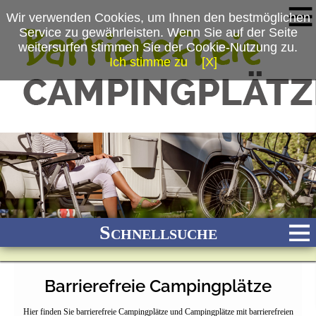
Wir verwenden Cookies, um Ihnen den bestmöglichen
Service zu gewährleisten. Wenn Sie auf der Seite
weitersurfen stimmen Sie der Cookie-Nutzung zu.
Ich stimme zu
[X]
Schnellsuche
Barrierefreie Campingplätze
Bach
Fluss
Meer
Gebirge
See
Wald/Wiesen
Hier finden Sie barrierefreie Campingplätze und Campingplätze mit barrierefreien
Stadtnah
Ganzjährig geöffnet