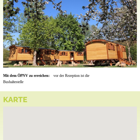
Erlebnis erwartet Sie in unserem Wellnessbereich. Naturhallenbad incl. kostenloser
Wassergymnastik, ein Thermalaußenbecken mit orginal BAD BIRNBACHER
HEILWASSER, in dem Sie mit 34 °C ein optimales Wohlegefühl empfinden.
Das Herzstück des Arterhofes befindet sich in der Rezeption, dies ist Ihre 1. Anlaufstelle.
Familie Sigl sagt Ihnen ein herzliches "Grüß Gott"
Versuchen Sie's mal mit Gemütlichkeit - wir sind der Garant dafür!
Mit dem ÖPNV zu erreichen:
vor der Rezeption ist die
Bushaltestelle
KARTE