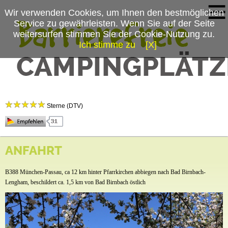
Wir verwenden Cookies, um Ihnen den bestmöglichen
Service zu gewährleisten. Wenn Sie auf der Seite
weitersurfen stimmen Sie der Cookie-Nutzung zu.
Ich stimme zu
[X]
Campingplatzmenü
Kur-Gutshof Camping ARTERHOF
Platzdaten
Sterne (DTV)
Anfahrt
News
Herzlich Willkommen auf dem Arterhof
ANFAHRT
Auf unserem familiengeführten Kur-Gutshof Camping Arterhof erleben Sie einmalige
Momente in angenehmer und zwangloser Atmosphäre, bei Camping-Wohnen, Kuren und
B388 München-Passau, ca 12 km hinter Pfarrkirchen abbiegen nach Bad Birnbach-
Kultur.
Lengham, beschildert ca. 1,5 km von Bad Birnbach östlich
Entdecken Sie den echten Charakter der Rottaler Lebensart.
Auf unserem altbairischen Gutshof verbinden sich moderner Komfort und die Rottaler
Tradition zu einem nostalgischen Urlaubserlebnis.
Bei uns genießen Sie rundum urige Einblicke und lustige Unterhaltung. Ein einzigartiges