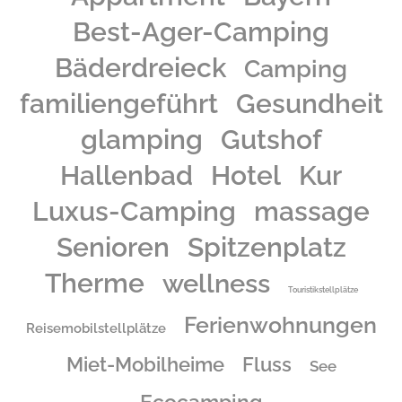
Best-Ager-Camping
Bäderdreieck
Camping
familiengeführt
Gesundheit
glamping
Gutshof
Hallenbad
Hotel
Kur
Luxus-Camping
massage
Senioren
Spitzenplatz
Therme
wellness
Touristikstellplätze
Ferienwohnungen
Reisemobilstellplätze
Miet-Mobilheime
Fluss
See
Ecocamping