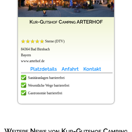
Kur-Gutshof Camping ARTERHOF
Sterne (DTV)
84364 Bad Birnbach
Bayern
www.arterhof.de
Platzdetails
Anfahrt
Kontakt
Sanitäranlagen barrierefrei
Wesentliche Wege barrierefrei
Gastronomie barrierefrei
Weitere News von Kur-Gutshof Camping