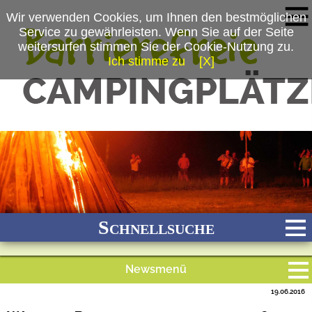
Wir verwenden Cookies, um Ihnen den bestmöglichen
Service zu gewährleisten. Wenn Sie auf der Seite
weitersurfen stimmen Sie der Cookie-Nutzung zu.
Ich stimme zu
[X]
(c) Kur-Gutshof Camping Arterhof
Schnellsuche
Newsmenü
Bach
Fluss
Meer
Gebirge
See
Wald/Wiesen
19.06.2016
Alle Meldungen
Stadtnah
Ganzjährig geöffnet