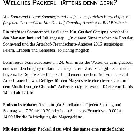
Welches Packerl hättens denn gern?
Campingplätze
Barrierefreie Campingplätze
Von Sonnwend bis zur Sommerfreundschaft – ein spezielles Packerl gibt es
Camping & Caravan
für jeden Gast auf dem Kur-Gutshof Camping Arterhof in Bad Birnbach
Touristik
Ein zünftiges Sommerhoch ist für den Kur-Gutshof Camipng Arterhof in
den Monaten Juni und Juli angesagt.. „In diesem Sinne machen die Rottaler
Sonnwend und das Arterhof-Freundschafts-Angebot 2016 ausgiebiges
Feiern, Erholen und Genießen“ so richtig möglich.
Beim riesen Sonnwendfeuer am 24. Juni muss die Wetterhex dran glauben,
und wird den hungrigen Flammen ausgeliefert. Zusätzlich gibt es mit dem
Bayerischen Sonnwendschmankerl und einem frischen Bier von der Graf
Arco Brauerei etwas Deftiges für den Magen sowie eine riesen Gaudi mit
dem Musik-Duo „de Ohdradn“. Außerdem täglich warme Küche von 12 bis
14 und ab 17 Uhr.
Frühstücksliebhaber finden in „da Sattelkammer“ jeden Samstag und
Sonntag von 7:30 bis 10:30 oder beim Samstags-Brunch von 9:00 bis
14:00 Uhr die Befriedigung der Magengelüste.
Mit dem richtigen Packerl dazu wird das ganze eine runde Sache: