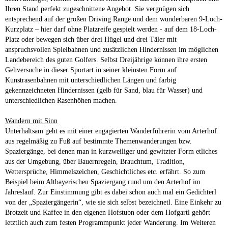
Ihren Stand perfekt zugeschnittene Angebot. Sie vergnügen sich
entsprechend auf der großen Driving Range und dem wunderbaren 9-Loch-
Kurzplatz – hier darf ohne Platzreife gespielt werden - auf dem 18-Loch-
Platz oder bewegen sich über drei Hügel und drei Täler mit
anspruchsvollen Spielbahnen und zusätzlichen Hindernissen im möglichen
Landebereich des guten Golfers. Selbst Dreijährige können ihre ersten
Gehversuche in dieser Sportart in seiner kleinsten Form auf
Kunstrasenbahnen mit unterschiedlichen Längen und farbig
gekennzeichneten Hindernissen (gelb für Sand, blau für Wasser) und
unterschiedlichen Rasenhöhen machen.
Wandern mit Sinn
Unterhaltsam geht es mit einer engagierten Wanderführerin vom Arterhof
aus regelmäßig zu Fuß auf bestimmte Themenwanderungen bzw.
Spaziergänge, bei denen man in kurzweiliger und gewitzter Form etliches
aus der Umgebung, über Bauernregeln, Brauchtum, Tradition,
Wettersprüche, Himmelszeichen, Geschichtliches etc. erfährt. So zum
Beispiel beim Altbayerischen Spaziergang rund um den Arterhof im
Jahreslauf. Zur Einstimmung gibt es dabei schon auch mal ein Gedichterl
von der „Spaziergängerin“, wie sie sich selbst bezeichnetl. Eine Einkehr zu
Brotzeit und Kaffee in den eigenen Hofstubn oder dem Hofgartl gehört
letztlich auch zum festen Programmpunkt jeder Wanderung. Im Weiteren