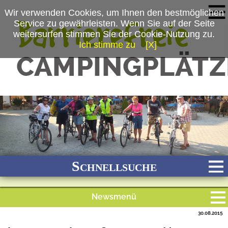
Wir verwenden Cookies, um Ihnen den bestmöglichen
Service zu gewährleisten. Wenn Sie auf der Seite
weitersurfen stimmen Sie der Cookie-Nutzung zu.
Ich stimme zu
[X]
(c) Kur-Gutshof Camping Arterhof, Familie Sigl
Schnellsuche
Newsmenü
Bach
Fluss
Meer
Gebirge
See
Wald/Wiesen
30.08.2015
Alle Meldungen
Stadtnah
Ganzjährig geöffnet