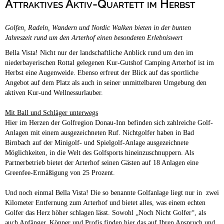
Attraktives Aktiv-Quartett im Herbst
Campingplätze
Barrierefreie Campingplätze
Golfen, Radeln, Wandern und Nordic Walken bieten in der bunten
Camping & Caravan
Jahreszeit rund um den Arterhof einen besonderen Erlebniswert
Touristik
Bella Vista! Nicht nur der landschaftliche Anblick rund um den im
niederbayerischen Rottal gelegenen Kur-Gutshof Camping Arterhof ist im
Herbst eine Augenweide. Ebenso erfreut der Blick auf das sportliche
Angebot auf dem Platz als auch in seiner unmittelbaren Umgebung den
aktiven Kur-und Wellnessurlauber.
Mit Ball und Schläger unterwegs
Hier im Herzen der Golfregion Donau-Inn befinden sich zahlreiche Golf-
Anlagen mit einem ausgezeichneten Ruf. Nichtgolfer haben in Bad
Birnbach auf der Minigolf- und Spielgolf-Anlage ausgezeichnete
Möglichkeiten, in die Welt des Golfsports hineinzuschnuppern. Als
Partnerbetrieb bietet der Arterhof seinen Gästen auf 18 Anlagen eine
Greenfee-Ermäßigung von 25 Prozent.
Und noch einmal Bella Vista! Die so benannte Golfanlage liegt nur in zwei
Kilometer Entfernung zum Arterhof und bietet alles, was einem echten
Golfer das Herz höher schlagen lässt. Sowohl „Noch Nicht Golfer“, als
auch Anfänger, Könner und Profis finden hier das auf Ihren Anspruch und