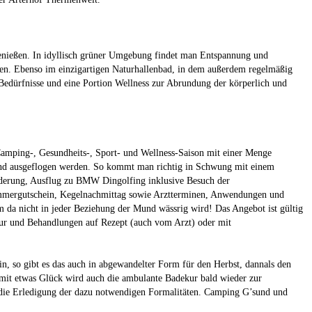
enießen. In idyllisch grüner Umgebung findet man Entspannung und
n. Ebenso im einzigartigen Naturhallenbad, in dem außerdem regelmäßig
 Bedürfnisse und eine Portion Wellness zur Abrundung der körperlich und
mping-, Gesundheits-, Sport- und Wellness-Saison mit einer Menge
und ausgeflogen werden. So kommt man richtig in Schwung mit einem
nderung, Ausflug zu BMW Dingolfing inklusive Besuch der
mmergutschein, Kegelnachmittag sowie Arztterminen, Anwendungen und
a nicht in jeder Beziehung der Mund wässrig wird! Das Angebot ist gültig
ur und Behandlungen auf Rezept (auch vom Arzt) oder mit
n, so gibt es das auch in abgewandelter Form für den Herbst, dannals den
mit etwas Glück wird auch die ambulante Badekur bald wieder zur
m die Erledigung der dazu notwendigen Formalitäten. Camping G’sund und