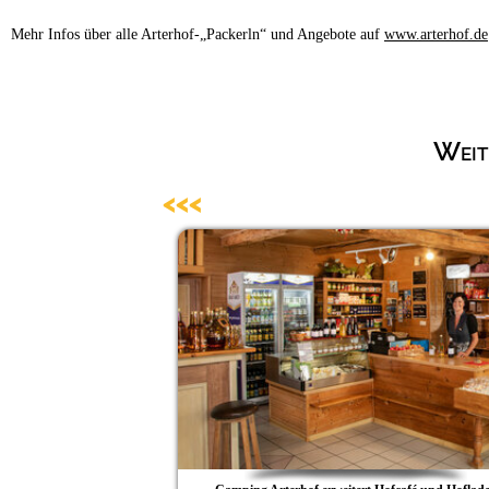
Mehr Infos über alle Arterhof-„Packerln“ und Angebote auf
www.arterhof.de
Weit
<<<
 Arterhof/Lengham
f seiner 15. Faschings-
nvergessliche Flugreise