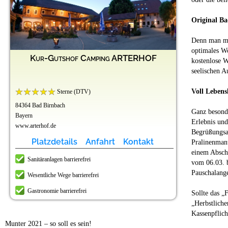
Original Ba
Denn man mu
optimales W
Kur-Gutshof Camping ARTERHOF
kostenlose W
seelischen A
Voll Lebens
Sterne (DTV)
84364 Bad Birnbach
Ganz besond
Bayern
Erlebnis un
www.arterhof.de
Begrüßungsa
Platzdetails
Anfahrt
Kontakt
Pralinenman
einem Absch
Sanitäranlagen barrierefrei
vom 06.03. 
Pauschalang
Wesentliche Wege barrierefrei
Gastronomie barrierefrei
Sollte das „
„Herbstlich
Kassenpflich
Munter 2021 – so soll es sein!