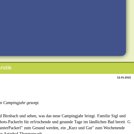
ristik
15.01.2021
en Campingjahr gesorgt.
d Birnbach und sehen, was das neue Campingjahr bringt. Familie Sigl und
gebots-Packerln für erfrischende und gesunde Tage im ländlichen Bad bereit. G
nd MunterPackerl“ zum Gesund werden, ein „Kurz und Gut“ zum Wochenende
der Arterhof Thermenwelt.