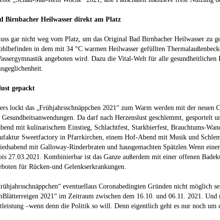
d Birnbacher Heilwasser direkt am Platz
ss gar nicht weg vom Platz, um das Original Bad Birnbacher Heilwasser zu g
ohlbefinden in dem mit 34 °C warmen Heilwasser gefüllten Thermalaußenbecke
assergymnastik angeboten wird. Dazu die Vital-Welt für alle gesundheitlichen
usgeglichenheit.
lust gepackt
ers lockt das „Frühjahrsschnäppchen 2021“ zum Warm werden mit der neuen Ca
d Gesundheitsanwendungen. Da darf nach Herzenslust geschlemmt, gesportelt 
bend mit kulinarischem Einstieg, Schlachtfest, Starkbierfest, Brauchtums-Wa
ufaktur Sweetfactory in Pfarrkirchen, einem Hof-Abend mit Musik und Schle
iedsabend mit Galloway-Rinderbraten und hausgemachten Spätzlen.Wenn einem d
bis 27.03.2021. Kombinierbar ist das Ganze außerdem mit einer offenen Badek
eboten für Rücken-und Gelenkserkrankungen.
Frühjahrsschnäppchen“ eventuellaus Coronabedingten Gründen nicht möglich sei
enBlätterreigen 2021“ im Zeitraum zwischen dem 16.10. und 06.11. 2021. Und 
tleistung –wenn denn die Politik so will. Denn eigentlich geht es nur noch u