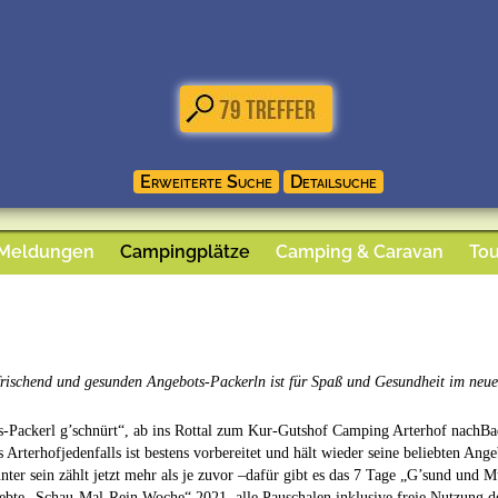
 Meldungen
Campingplätze
Camping & Caravan
Tou
rischend und gesunden Angebots-Packerln ist für Spaß und Gesundheit im neu
-Packerl g’schnürt“, ab ins Rottal zum Kur-Gutshof Camping Arterhof nachBa
 Arterhofjedenfalls ist bestens vorbereitet und hält wieder seine beliebten An
nter sein zählt jetzt mehr als je zuvor –dafür gibt es das 7 Tage „G’sund u
iebte „Schau-Mal-Rein Woche“ 2021, alle Pauschalen inklusive freie Nutzung 