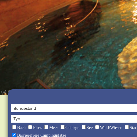
(c) Kur-Gutshof Camping Arterhof
Bach
Fluss
Meer
Gebirge
See
Wald/Wiesen
Sta
Barrierefreie Campingplätze