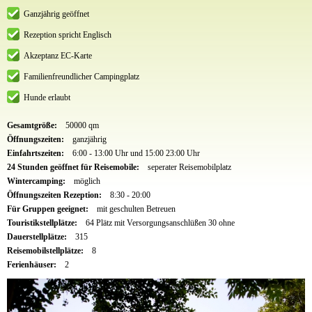
Ganzjährig geöffnet
Rezeption spricht Englisch
Akzeptanz EC-Karte
Familienfreundlicher Campingplatz
Hunde erlaubt
Gesamtgröße:
50000 qm
Öffnungszeiten:
ganzjährig
Einfahrtszeiten:
6:00 - 13:00 Uhr und 15:00 23:00 Uhr
24 Stunden geöffnet für Reisemobile:
seperater Reisemobilplatz
Wintercamping:
möglich
Öffnungszeiten Rezeption:
8:30 - 20:00
Für Gruppen geeignet:
mit geschulten Betreuen
Touristikstellplätze:
64 Plätz mit Versorgungsanschlüßen 30 ohne
Dauerstellplätze:
315
Reisemobilstellplätze:
8
Ferienhäuser:
2