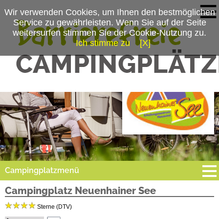
Wir verwenden Cookies, um Ihnen den bestmöglichen
Service zu gewährleisten. Wenn Sie auf der Seite
weitersurfen stimmen Sie der Cookie-Nutzung zu.
Ich stimme zu
[X]
Campingplatzmenü
Campingplatz Neuenhainer See
Platzdaten
Sterne (DTV)
Stellplätze