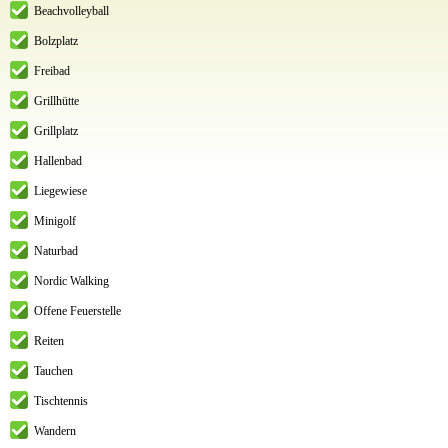
Beachvolleyball
Bolzplatz
Freibad
Grillhütte
Grillplatz
Hallenbad
Liegewiese
Minigolf
Naturbad
Nordic Walking
Offene Feuerstelle
Reiten
Tauchen
Tischtennis
Wandern