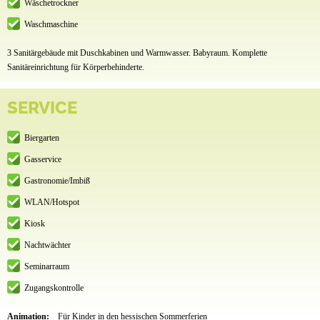
Wäschetrockner
Waschmaschine
3 Sanitärgebäude mit Duschkabinen und Warmwasser. Babyraum. Komplette
Sanitäreinrichtung für Körperbehinderte.
SERVICE
Biergarten
Gasservice
Gastronomie/Imbiß
WLAN/Hotspot
Kiosk
Nachtwächter
Seminarraum
Zugangskontrolle
Animation:
Für Kinder in den hessischen Sommerferien