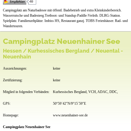
Preise & Prospekte
Campingplatz am Naturbadesee mit öffentl. Badebetrieb und extra Kleinkinderbereich.
Wasserrutsche und Badesteeg.Tretboot- und Standup-Paddle-Verleih. DLRG-Station.
Anfahrt
Spielplatz. Familienzeltplätze. Imbiss HS, Restaurant ganzj. TOBS Ferienhäuser. Rad- und
Wandertouren.
Campingplatz Neuenhainer See
Hessen / Kurhessisches Bergland / Neuental -
Neuenhain
Auszeichnungen:
keine
Zertifizierung:
keine
Mitglied in folgenden Verbänden:
Kurhessisches Bergland, VCH, ADAC, DDC,
GPS:
50°59´42"N/9°15´59"E
Homepage:
www.neuenhainer-see.de
Campingplatz Neuenhainer See