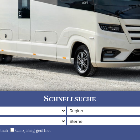
Schnellsuche
dtnah
Ganzjährig geöffnet