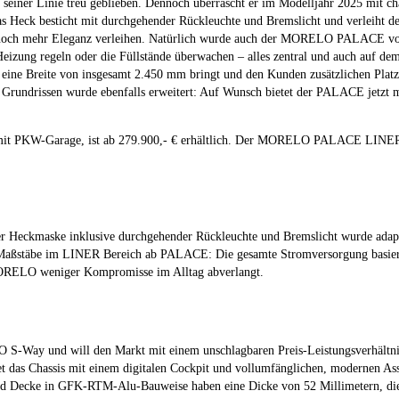
ner Linie treu geblieben. Dennoch überrascht er im Modelljahr 2025 mit cha
 Heck besticht mit durchgehender Rückleuchte und Bremslicht und verleiht d
m noch mehr Eleganz verleihen. Natürlich wurde auch der MORELO PALACE vo
izung regeln oder die Füllstände überwachen – alles zentral und auch auf de
ne Breite von insgesamt 2.450 mm bringt und den Kunden zusätzlichen Platz u
n Grundrissen wurde ebenfalls erweitert: Auf Wunsch bietet der PALACE jetzt
KW-Garage, ist ab 279.900,- € erhältlich. Der MORELO PALACE LINER auf 
der Heckmaske inklusive durchgehender Rückleuchte und Bremslicht wurde adap
aßstäbe im LINER Bereich ab PALACE: Die gesamte Stromversorgung basiert a
MORELO weniger Kompromisse im Alltag abverlangt.
 S-Way und will den Markt mit einem unschlagbaren Preis-Leistungsverhältnis
 das Chassis mit einem digitalen Cockpit und vollumfänglichen, modernen Ass
 Decke in GFK-RTM-Alu-Bauweise haben eine Dicke von 52 Millimetern, die s