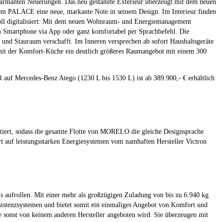
rmanten Neuerungen. Das neu gestaltete Exterieur überzeugt mit dem neuen
em PALACE eine neue, markante Note in seinem Design. Im Interieur finden
ll digitalisiert: Mit dem neuen Wohnraum- und Energiemanagement
m Smartphone via App oder ganz komfortabel per Sprachbefehl. Die
nd Stauraum verschafft. Im Inneren versprechen ab sofort Haushaltsgeräte
 mit der Komfort-Küche ein deutlich größeres Raumangebot mit einem 300
Mercedes-Benz Atego (1230 L bis 1530 L) ist ab 389.900,- € erhältlich
tiert, sodass die gesamte Flotte von MORELO die gleiche Designsprache
uf leistungsstarken Energiesystemen vom namhaften Hersteller Victron
 aufrollen. Mit einer mehr als großzügigen Zuladung von bis zu 6.940 kg
istenzsystemen und bietet somit ein einmaliges Angebot von Komfort und
onst von keinem anderen Hersteller angeboten wird. Sie überzeugen mit