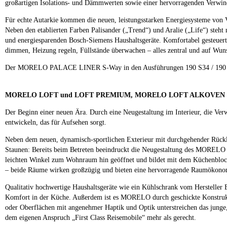
großartigen Isolations- und Dämmwerten sowie einer hervorragenden Verwind
Für echte Autarkie kommen die neuen, leistungsstarken Energiesysteme 
Neben den etablierten Farben Palisander („Trend“) und Aralie („Life“) steht
und energiesparenden Bosch-Siemens Haushaltsgeräte. Komfortabel gesteue
dimmen, Heizung regeln, Füllstände überwachen – alles zentral und auf Wu
Der MORELO PALACE LINER S-Way in den Ausführungen 190 S34 / 190 S40 
MORELO LOFT und LOFT PREMIUM, MORELO LOFT ALKOVEN
Der Beginn einer neuen Ära. Durch eine Neugestaltung im Interieur, die Ve
entwickeln, das für Aufsehen sorgt.
Neben dem neuen, dynamisch-sportlichen Exterieur mit durchgehender Rück
Staunen: Bereits beim Betreten beeindruckt die Neugestaltung des MORELO 
leichten Winkel zum Wohnraum hin geöffnet und bildet mit dem Küchenblock 
– beide Räume wirken großzügig und bieten eine hervorragende Raumökono
Qualitativ hochwertige Haushaltsgeräte wie ein Kühlschrank vom Hersteller
Komfort in der Küche. Außerdem ist es MORELO durch geschickte Konstrukti
oder Oberflächen mit angenehmer Haptik und Optik unterstreichen das jung
dem eigenen Anspruch „First Class Reisemobile“ mehr als gerecht.