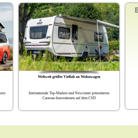
sives Design trifft
40 Jahre d
uf den Stern
Bürstner präsentiert den SMT
Jubiläum mit neuen Vorzeltlösungen