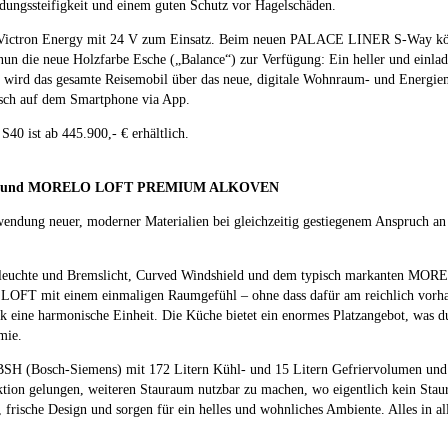
ungssteifigkeit und einem guten Schutz vor Hagelschäden.
von Victron Energy mit 24 V zum Einsatz. Beim neuen PALACE LINER S-Way 
 nun die neue Holzfarbe Esche („Balance“) zur Verfügung: Ein heller und einlad
rt wird das gesamte Reisemobil über das neue, digitale Wohnraum- und Ene
nsch auf dem Smartphone via App.
ist ab 445.900,- € erhältlich.
 und MORELO LOFT PREMIUM ALKOVEN
rwendung neuer, moderner Materialien bei gleichzeitig gestiegenem Anspruch 
leuchte und Bremslicht, Curved Windshield und dem typisch markanten MOREL
LOFT mit einem einmaligen Raumgefühl – ohne dass dafür am reichlich vorhan
eine harmonische Einheit. Die Küche bietet ein enormes Platzangebot, was du
mie.
 BSH (Bosch-Siemens) mit 172 Litern Kühl- und 15 Litern Gefriervolumen und 
on gelungen, weiteren Stauraum nutzbar zu machen, wo eigentlich kein Staur
e, frische Design und sorgen für ein helles und wohnliches Ambiente. Alles 