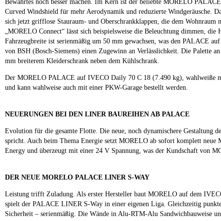
Bewährtes noch besser machen. Im Kern ist der beliebte MORELO PALACE sei
Curved Windshield für mehr Aerodynamik und reduzierte Windgeräusche. Das
sich jetzt grifflose Stauraum- und Oberschrankklappen, die dem Wohnrau
„MORELO Connect“ lässt sich beispielsweise die Beleuchtung dimmen, die He
Fahrzeugbreite ist serienmäßig um 50 mm gewachsen, was den PALACE auf ei
von BSH (Bosch-Siemens) einen Zugewinn an Verlässlichkeit. Die Palette a
mm breiterem Kleiderschrank neben dem Kühlschrank.
Der MORELO PALACE auf IVECO Daily 70 C 18 (7.490 kg), wahlweiße mit P
und kann wahlweise auch mit einer PKW-Garage bestellt werden.
NEUERUNGEN BEI DEN LINER BAUREIHEN AB PALACE
Evolution für die gesamte Flotte. Die neue, noch dynamischere Gestaltung 
spricht. Auch beim Thema Energie setzt MORELO ab sofort komplett neue M
Energy und überzeugt mit einer 24 V Spannung, was der Kundschaft von 
DER NEUE MORELO PALACE LINER S-WAY
Leistung trifft Zuladung. Als erster Hersteller baut MORELO auf dem IVECO
spielt der PALACE LINER S-Way in einer eigenen Liga. Gleichzeitig punktet
Sicherheit – serienmäßig. Die Wände in Alu-RTM-Alu Sandwichbauweise und