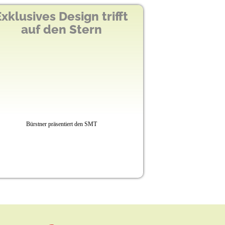
wt Zelte
 und attraktiven Vorteilen
Mehr Energie für unterwegs
Volkswagen Grand California steigert Autarkie um fast
Prozent