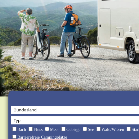
(c) MORELO Reisemobile GmbH
Bach
Fluss
Meer
Gebirge
See
Wald/Wiesen
Sta
Barrierefreie Campingplätze