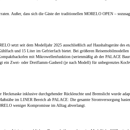
 verraten. Außer, dass sich die Gäste der traditionellen MORELO OPEN – sozus
ORELO setzt seit dem Modelljahr 2025 ausschließlich auf Haushaltsgeräte des 
Kühlfach und 15 Liter im Gefrierfach bietet. Bei größeren Reisemobilmodelle
Kompaktbackofen mit Mikrowellenfunktion (serienmäßig ab der PALACE Baurei
rgt ein Zwei- oder Dreiflamm-Gasherd (je nach Modell) für unbegrenztes Koch
der Heckmaske inklusive durchgehender Rückleuchte und Bremslicht wurde adap
aßstäbe im LINER Bereich ab PALACE: Die gesamte Stromversorgung basiert a
MORELO weniger Kompromisse im Alltag abverlangt.