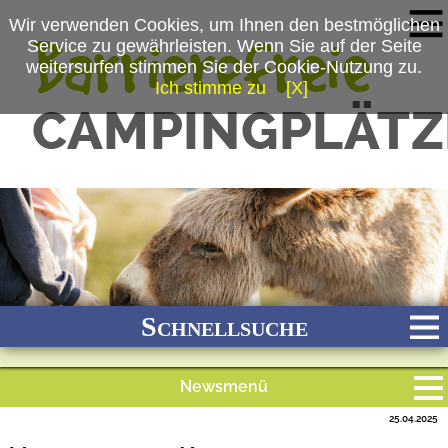
Wir verwenden Cookies, um Ihnen den bestmöglichen
Service zu gewährleisten. Wenn Sie auf der Seite
weitersurfen stimmen Sie der Cookie-Nutzung zu.
Ich stimme zu
[X]
(c) Freizeitpark Klaukenhof
Schnellsuche
Newsmenü
Bach
Fluss
Meer
Gebirge
See
Wald/Wiesen
25.04.2025
Alle Meldungen
Stadtnah
Ganzjährig geöffnet