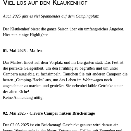
Viel los auf dem Klaukenhof
Campingplätze
Barrierefreie Campingplätze
Auch 2025 gibt es viel Spannendes auf dem Campingplatz
Camping & Caravan
Touristik
Der Klaukenhof bietet die ganze Saison über ein umfangreiches Angebot.
Hier nun einige Highlights:
01. Mai 2025 - Maifest
Das Maifest findet auf dem Vorplatz und im Biergarten statt. Das Fest ist
die perfekte Gelegenheit, um den Frühling zu begrüßen und um unter
Campern ausgiebig zu fachsimpeln. Tauschen Sie mit anderen Campern die
besten „Camping-Hacks” aus, um das Leben im Wohnwagen noch
angenehmer zu machen und genießen Sie nebenbei kühle Getränke unter
der alten Eiche!
Keine Anmeldung nötig!
02. Mai 2025 - Clevere Camper nutzen Brückentage
Der 02.05.2025 ist ein Brückentag! Geschickt genutzt wird daraus ein
langes Wochenende in der Natur. Entspannen, Grillen mit Freunden und