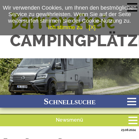
Wir verwenden Cookies, um Ihnen den bestmöglichen
Service zu gewährleisten. Wenn Sie auf der Seite
weitersurfen stimmen Sie der Cookie-Nutzung zu.
Ich stimme zu
[X]
(c) Dethleffs GmbH & Co. KG
Schnellsuche
Newsmenü
Bach
Fluss
Meer
Gebirge
See
Wald/Wiesen
23.08.2024
Alle Meldungen
Stadtnah
Ganzjährig geöffnet