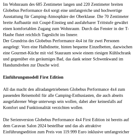
Im Wohnraum des 685 Zentimeter langen und 220 Zentimeter breiten
Globebus Performance 4x4 sorgt eine umfangreiche und hochwertige
Ausstattung für Camping-Atmosphäre der Oberklasse. Die 70 Zentimeter
breite Aufbautür mit Coupé-Einstieg und ausfahrbarer Trittstufe gewährt
einen komfortablen Zugang zum Wohnraum. Durch das Fenster in der T-
Haube flutet reichlich Tageslicht ins Innere.
Der Grundriss des Globebus Performance 4x4 ist für zwei Personen
ausgelegt: Vorn eine Halbdinette, hinten bequeme Einzelbetten, dazwischen
eine Gourmet-Küche mit viel Stauraum sowie einem riesigen Kühlschrank
und gegenüber ein geräumiges Bad, das dank seiner Schwenkwand im
Handumdrehen zur Dusche wird.
Einführungsmodell First Edition
All das macht den allradangetriebenen Globebus Performance 4x4 zum
passenden Reisemobil für alle Camping-Enthusiasten, die auch abseits
ausgefahrener Wege unterwegs sein wollen, dabei aber keinesfalls auf
Komfort und Funktionalität verzichten wollen.
Die Serienversion Globebus Performance 4x4 First Edition ist bereits auf
dem Caravan Salon 2024 bestellbar und das als attraktive
Einführungsedition zum Preis von 119.999 Euro inklusive umfangreicher