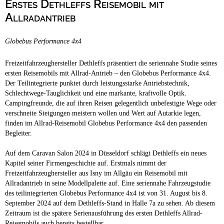
Erstes Dethleffs Reisemobil mit
Campingplätze
Barrierefreie Campingplätze
Allradantrieb
Camping & Caravan
Globebus Performance 4x4
Touristik
Freizeitfahrzeughersteller Dethleffs präsentiert die seriennahe Studie seines
ersten Reisemobils mit Allrad-Antrieb – den Globebus Performance 4x4.
Der Teilintegrierte punktet durch leistungsstarke Antriebstechnik,
Schlechtwege-Tauglichkeit und eine markante, kraftvolle Optik.
Campingfreunde, die auf ihren Reisen gelegentlich unbefestigte Wege oder
verschneite Steigungen meistern wollen und Wert auf Autarkie legen,
finden im Allrad-Reisemobil Globebus Performance 4x4 den passenden
Begleiter.
Auf dem Caravan Salon 2024 in Düsseldorf schlägt Dethleffs ein neues
Kapitel seiner Firmengeschichte auf. Erstmals nimmt der
Freizeitfahrzeughersteller aus Isny im Allgäu ein Reisemobil mit
Allradantrieb in seine Modellpalette auf. Eine seriennahe Fahrzeugstudie
des teilintegrierten Globebus Performance 4x4 ist von 31. August bis 8.
September 2024 auf dem Dethleffs-Stand in Halle 7a zu sehen. Ab diesem
Zeitraum ist die spätere Serienausführung des ersten Dethleffs Allrad-
Reisemobils auch bereits bestellbar.