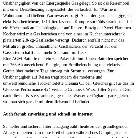
Unabhängigkeit von der Energiequelle Gas gelegt. So ist das Reisemobil
mit einer Dieselheizung ausgestattet, die verlässlich für Wärme im
Wohnraum und fließend Warmwasser sorgt. Auch der gasunabhängige, da
elektrisch betriebene, 131 Liter fassende Kompressorkühlschrank steht für
ein Höchstmaß an Unabhängigkeit auf Reisen. Einzig der Zwei-Flammen-
Kocher wird mit Gas betrieben und von einer im Küchenunterschrank
platzierten 2,8-kg-Gasflasche versorgt. Dadurch entfällt nicht nur das
Mitführen großer, unhandlicher Gasflaschen, der Verzicht auf den
Gaskasten schafft auch mehr Stauraum im Heck.
Eine AGM-Batterie und ein 6er-Paket Lithium-Ionen-Batterien speichern
mit 263 Ah ausreichend Energie, um Bordbeleuchtung und elektrische
Geräte über mehrere Tage hinweg mit Strom zu versorgen. Zur
Unabhängigkeit auf Reisen trägt zudem die moderne und
umweltfreundliche Trockentoilette Clesana C1 bei. Gleiches gilt für das im
Globebus Performance 4x4 verbaute Grünbeck Wasserfilter-System. Denn
dank diesem ist stets sauberes, gesundes Wasser verfügbar – ganz gleich,
wo man sich gerade mit dem Reisemobil befindet.
Auch fernab zuverlässig und schnell im Internet
Schneller und sicherer Internetzugang zählt heute zu den grundlegenden
Alltagsfreiheiten. Um diese Freiheit auch während des Campingurlaubs