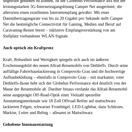
ungetrübt genießen zu können, ist der Globebus Performance 4x4 mit der
leistungsstarken 5G-Internetzugangslösung Camper Net ausgerüstet, die
allerorten einen exzellenten Internetempfang gewährt. Mit einer
Datenübertragungsrate von bis zu 20 Gigabit pro Sekunde stellt Camper
Net die bestmögliche Connectivität für Gaming, Medien und Beruf auf
Caravaning-Reisen bereit – inklusive Empfangsverstärkung von am
Stellplatz vorhandener WLAN-Signale.
Auch optisch ein Kraftprotz
Kraft, Robustheit und Wertigkeit spiegeln sich auch im äußeren
Erscheinungsbild des neuen Allrad-Reisemobils von Dethleffs. Durch seine
auffällige Fahrerhauslackierung in Compovolo Grau und die hochwertige
Aufbaubeklebung – ebenfalls in Compovolo Grau – mit markanter, roter
Dethleffs-Ikone hebt sich der Globebus Performance 4x4 deutlich von der
Masse der Reisemobile ab. Darüber hinaus verdankt das Allrad-Reisemobil
seine ausgeprägte Off-Road-Optik einer Vielzahl spezieller
Ausstattungsmerkmale wie 18 Zoll Offroad Reifen auf mattschwarz
lackierten Felgen, schwarzer Frontbügel, LED-Lightbar, dazu Schürzen,
Markise, Leiter und Reling – allesamt in Mattschwarz.
Gehobene Innenausstattung