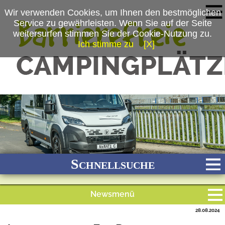
Wir verwenden Cookies, um Ihnen den bestmöglichen
Service zu gewährleisten. Wenn Sie auf der Seite
weitersurfen stimmen Sie der Cookie-Nutzung zu.
Ich stimme zu
[X]
(c) la strada Fahrzeugbau GmbH
Schnellsuche
Newsmenü
Bach
Fluss
Meer
Gebirge
See
Wald/Wiesen
28.08.2024
Alle Meldungen
Stadtnah
Ganzjährig geöffnet