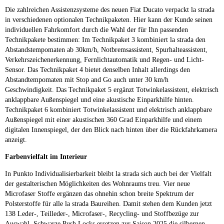
Die zahlreichen Assistenzsysteme des neuen Fiat Ducato verpackt la strada
in verschiedenen optionalen Technikpaketen. Hier kann der Kunde seinen
individuellen Fahrkomfort durch die Wahl der für Ihn passenden
Technikpakete bestimmen: Im Technikpaket 3 kombiniert la strada den
Abstandstempomaten ab 30km/h, Notbremsassistent, Spurhalteassistent,
Verkehrszeichenerkennung, Fernlichtautomatik und Regen- und Licht-
Sensor. Das Technikpaket 4 bietet denselben Inhalt allerdings den
Abstandtempomaten mit Stop and Go auch unter 30 km/h
Geschwindigkeit. Das Technikpaket 5 ergänzt Totwinkelassistent, elektrisch
anklappbare Außenspiegel und eine akustische Einparkhilfe hinten.
Technikpaket 6 kombiniert Totwinkelassistent und elektrisch anklappbare
Außenspiegel mit einer akustischen 360 Grad Einparkhilfe und einem
digitalen Innenspiegel, der den Blick nach hinten über die Rückfahrkamera
anzeigt.
Farbenvielfalt im Interieur
In Punkto Individualisierbarkeit bleibt la strada sich auch bei der Vielfalt
der gestalterischen Möglichkeiten des Wohnraums treu. Vier neue
Microfaser Stoffe ergänzen das ohnehin schon breite Spektrum der
Polsterstoffe für alle la strada Baureihen. Damit stehen dem Kunden jetzt
138 Leder-, Teilleder-, Microfaser-, Recycling- und Stoffbezüge zur
Auswahl. Schwarze Push Locks ersetzen zur Saison 2025 die silbernen