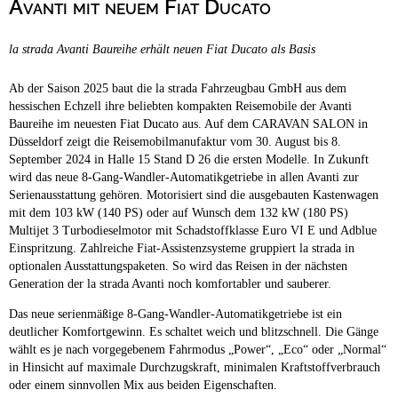
Avanti mit neuem Fiat Ducato
Campingplätze
Barrierefreie Campingplätze
la strada Avanti Baureihe erhält neuen Fiat Ducato als Basis
Camping & Caravan
Touristik
Ab der Saison 2025 baut die la strada Fahrzeugbau GmbH aus dem
hessischen Echzell ihre beliebten kompakten Reisemobile der Avanti
Baureihe im neuesten Fiat Ducato aus. Auf dem CARAVAN SALON in
Düsseldorf zeigt die Reisemobilmanufaktur vom 30. August bis 8.
September 2024 in Halle 15 Stand D 26 die ersten Modelle. In Zukunft
wird das neue 8-Gang-Wandler-Automatikgetriebe in allen Avanti zur
Serienausstattung gehören. Motorisiert sind die ausgebauten Kastenwagen
mit dem 103 kW (140 PS) oder auf Wunsch dem 132 kW (180 PS)
Multijet 3 Turbodieselmotor mit Schadstoffklasse Euro VI E und Adblue
Einspritzung. Zahlreiche Fiat-Assistenzsysteme gruppiert la strada in
optionalen Ausstattungspaketen. So wird das Reisen in der nächsten
Generation der la strada Avanti noch komfortabler und sauberer.
Das neue serienmäßige 8-Gang-Wandler-Automatikgetriebe ist ein
deutlicher Komfortgewinn. Es schaltet weich und blitzschnell. Die Gänge
wählt es je nach vorgegebenem Fahrmodus „Power“, „Eco“ oder „Normal“
in Hinsicht auf maximale Durchzugskraft, minimalen Kraftstoffverbrauch
oder einem sinnvollen Mix aus beiden Eigenschaften.