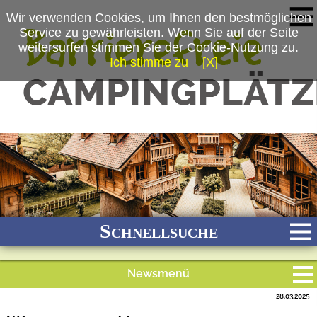
Wir verwenden Cookies, um Ihnen den bestmöglichen
Service zu gewährleisten. Wenn Sie auf der Seite
weitersurfen stimmen Sie der Cookie-Nutzung zu.
Ich stimme zu
[X]
(c) Ferienparadies Schwarzwälder Hof
Schnellsuche
Newsmenü
Bach
Fluss
Meer
Gebirge
See
Wald/Wiesen
28.03.2025
Alle Meldungen
Stadtnah
Ganzjährig geöffnet