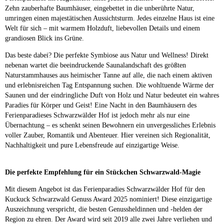
Zehn zauberhafte Baumhäuser, eingebettet in die unberührte Natur,
umringen einen majestätischen Aussichtsturm. Jedes einzelne Haus ist eine
Welt für sich – mit warmem Holzduft, liebevollen Details und einem
grandiosen Blick ins Grüne.
Das beste dabei? Die perfekte Symbiose aus Natur und Wellness! Direkt
nebenan wartet die beeindruckende Saunalandschaft des größten
Naturstammhauses aus heimischer Tanne auf alle, die nach einem aktiven
und erlebnisreichen Tag Entspannung suchen. Die wohltuende Wärme der
Saunen und der eindringliche Duft von Holz und Natur bedeutet ein wahres
Paradies für Körper und Geist! Eine Nacht in den Baumhäusern des
Ferienparadieses Schwarzwälder Hof ist jedoch mehr als nur eine
Übernachtung – es schenkt seinen Bewohnern ein unvergessliches Erlebnis
voller Zauber, Romantik und Abenteuer. Hier vereinen sich Regionalität,
Nachhaltigkeit und pure Lebensfreude auf einzigartige Weise.
Die perfekte Empfehlung für ein Stückchen Schwarzwald-Magie
Mit diesem Angebot ist das Ferienparadies Schwarzwälder Hof für den
Kuckuck Schwarzwald Genuss Award 2025 nominiert! Diese einzigartige
Auszeichnung verspricht, die besten Genussheldinnen und -helden der
Region zu ehren. Der Award wird seit 2019 alle zwei Jahre verliehen und