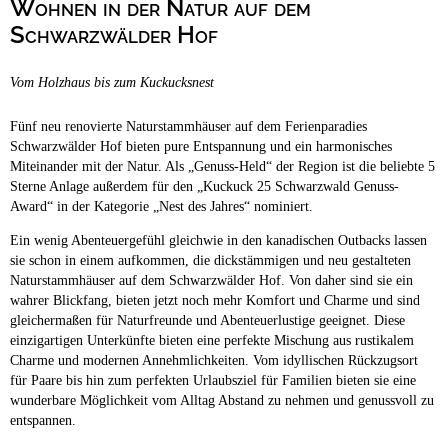
Wohnen in der Natur auf dem
Campingplätze
Barrierefreie Campingplätze
Schwarzwälder Hof
Camping & Caravan
Vom Holzhaus bis zum Kuckucksnest
Touristik
Fünf neu renovierte Naturstammhäuser auf dem Ferienparadies
Schwarzwälder Hof bieten pure Entspannung und ein harmonisches
Miteinander mit der Natur. Als „Genuss-Held“ der Region ist die beliebte 5
Sterne Anlage außerdem für den „Kuckuck 25 Schwarzwald Genuss-
Award“ in der Kategorie „Nest des Jahres“ nominiert.
Ein wenig Abenteuergefühl gleichwie in den kanadischen Outbacks lassen
sie schon in einem aufkommen, die dickstämmigen und neu gestalteten
Naturstammhäuser auf dem Schwarzwälder Hof. Von daher sind sie ein
wahrer Blickfang, bieten jetzt noch mehr Komfort und Charme und sind
gleichermaßen für Naturfreunde und Abenteuerlustige geeignet. Diese
einzigartigen Unterkünfte bieten eine perfekte Mischung aus rustikalem
Charme und modernen Annehmlichkeiten. Vom idyllischen Rückzugsort
für Paare bis hin zum perfekten Urlaubsziel für Familien bieten sie eine
wunderbare Möglichkeit vom Alltag Abstand zu nehmen und genussvoll zu
entspannen.