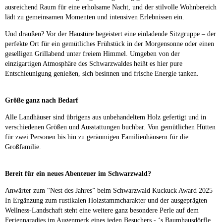
ausreichend Raum für eine erholsame Nacht, und der stilvolle Wohnbereich
lädt zu gemeinsamen Momenten und intensiven Erlebnissen ein.
Und draußen? Vor der Haustüre begeistert eine einladende Sitzgruppe – der
perfekte Ort für ein gemütliches Frühstück in der Morgensonne oder einen
geselligen Grillabend unter freiem Himmel. Umgeben von der
einzigartigen Atmosphäre des Schwarzwaldes heißt es hier pure
Entschleunigung genießen, sich besinnen und frische Energie tanken.
Größe ganz nach Bedarf
Alle Landhäuser sind übrigens aus unbehandeltem Holz gefertigt und in
verschiedenen Größen und Ausstattungen buchbar. Von gemütlichen Hütten
für zwei Personen bis hin zu geräumigen Familienhäusern für die
Großfamilie.
Bereit für ein neues Abenteuer im Schwarzwald?
Anwärter zum “Nest des Jahres” beim Schwarzwald Kuckuck Award 2025
In Ergänzung zum rustikalen Holzstammcharakter und der ausgeprägten
Wellness-Landschaft steht eine weitere ganz besondere Perle auf dem
Ferienparadies im Augenmerk eines jeden Besuchers - ‘s Baumhausdörfle.