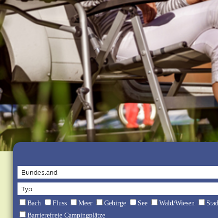
Bach
Fluss
Meer
Gebirge
See
Wald/Wiesen
Sta
Barrierefreie Campingplätze