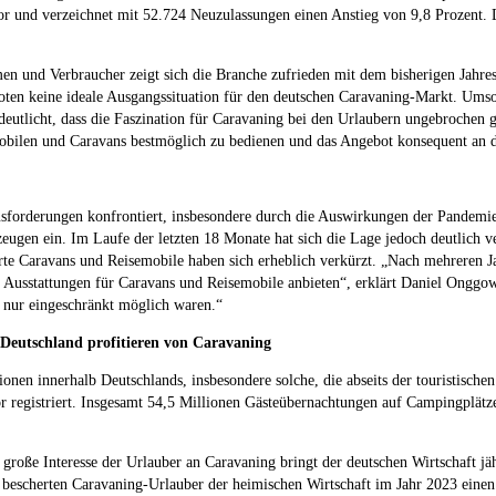
rvor und verzeichnet mit 52.724 Neuzulassungen einen Anstieg von 9,8 Prozent.
men und Verbraucher zeigt sich die Branche zufrieden mit dem bisherigen Jahr
en keine ideale Ausgangssituation für den deutschen Caravaning-Markt. Umso
deutlicht, dass die Faszination für Caravaning bei den Urlaubern ungebrochen
bilen und Caravans bestmöglich zu bedienen und das Angebot konsequent an di
ausforderungen konfrontiert, insbesondere durch die Auswirkungen der Pandemie
eugen ein. Im Laufe der letzten 18 Monate hat sich die Lage jedoch deutlich v
ierte Caravans und Reisemobile haben sich erheblich verkürzt. „Nach mehreren
d Ausstattungen für Caravans und Reisemobile anbieten“, erklärt Daniel Onggow
n nur eingeschränkt möglich waren.“
Deutschland profitieren von Caravaning
nen innerhalb Deutschlands, insbesondere solche, die abseits der touristische
 registriert. Insgesamt 54,5 Millionen Gästeübernachtungen auf Campingplätze
 große Interesse der Urlauber an Caravaning bringt der deutschen Wirtschaft jä
 bescherten Caravaning-Urlauber der heimischen Wirtschaft im Jahr 2023 einen 