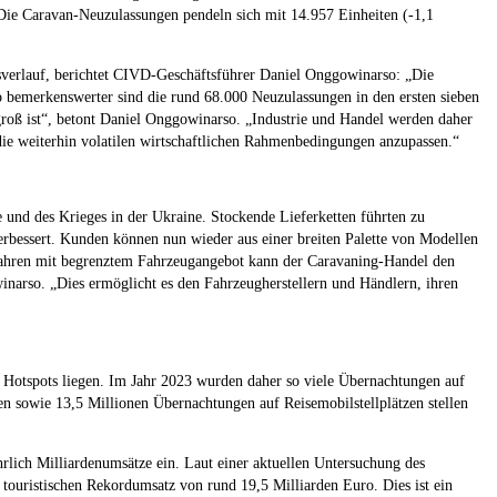
 Die Caravan-Neuzulassungen pendeln sich mit 14.957 Einheiten (-1,1
esverlauf, berichtet CIVD-Geschäftsführer Daniel Onggowinarso: „Die
 bemerkenswerter sind die rund 68.000 Neuzulassungen in den ersten sieben
 groß ist“, betont Daniel Onggowinarso. „Industrie und Handel werden daher
e weiterhin volatilen wirtschaftlichen Rahmenbedingungen anzupassen.“
 und des Krieges in der Ukraine. Stockende Lieferketten führten zu
erbessert. Kunden können nun wieder aus einer breiten Palette von Modellen
 Jahren mit begrenztem Fahrzeugangebot kann der Caravaning-Handel den
inarso. „Dies ermöglicht es den Fahrzeugherstellern und Händlern, ihren
n Hotspots liegen. Im Jahr 2023 wurden daher so viele Übernachtungen auf
n sowie 13,5 Millionen Übernachtungen auf Reisemobilstellplätzen stellen
hrlich Milliardenumsätze ein. Laut einer aktuellen Untersuchung des
touristischen Rekordumsatz von rund 19,5 Milliarden Euro. Dies ist ein