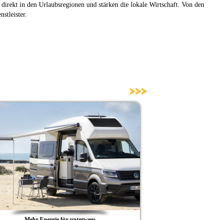
direkt in den Urlaubsregionen und stärken die lokale Wirtschaft. Von den
stleister.
>>>
Exklusive
auf
Bürstne
Mehr Energie für unterwegs