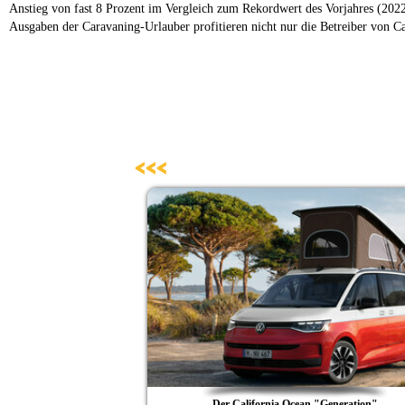
Anstieg von fast 8 Prozent im Vergleich zum Rekordwert des Vorjahres (2022:
Ausgaben der Caravaning-Urlauber profitieren nicht nur die Betreiber von C
<<<
ismuspreis
zt Rekorde
 Deutschland profitieren
OP 12
riable Campervan unter 6
rarbeitetem Grundriss
tnerland der Reise +
t 30 % Preisvorteil
ühjahrsmessen 2026
le und Camper Vans
erscheinklasse B
e + Camping 2026
hwarzwälder Hof
 & California
und Novaline
Freiheit
tlichen
reich
zons
lber
Der California Ocean "Generation"