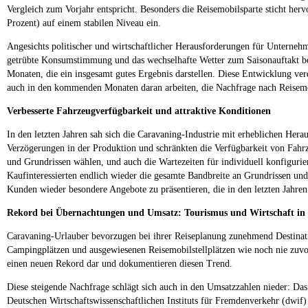
Vergleich zum Vorjahr entspricht. Besonders die Reisemobilsparte sticht he
Prozent) auf einem stabilen Niveau ein.
Angesichts politischer und wirtschaftlicher Herausforderungen für Unterneh
getrübte Konsumstimmung und das wechselhafte Wetter zum Saisonauftakt bot
Monaten, die ein insgesamt gutes Ergebnis darstellen. Diese Entwicklung ver
auch in den kommenden Monaten daran arbeiten, die Nachfrage nach Reisemo
Verbesserte Fahrzeugverfügbarkeit und attraktive Konditionen
In den letzten Jahren sah sich die Caravaning-Industrie mit erheblichen Her
Verzögerungen in der Produktion und schränkten die Verfügbarkeit von Fahrz
und Grundrissen wählen, und auch die Wartezeiten für individuell konfigur
Kaufinteressierten endlich wieder die gesamte Bandbreite an Grundrissen un
Kunden wieder besondere Angebote zu präsentieren, die in den letzten Jahre
Rekord bei Übernachtungen und Umsatz: Tourismus und Wirtschaft in 
Caravaning-Urlauber bevorzugen bei ihrer Reiseplanung zunehmend Destinatio
Campingplätzen und ausgewiesenen Reisemobilstellplätzen wie noch nie zuvor
einen neuen Rekord dar und dokumentieren diesen Trend.
Diese steigende Nachfrage schlägt sich auch in den Umsatzzahlen nieder: Das
Deutschen Wirtschaftswissenschaftlichen Instituts für Fremdenverkehr (dwif)