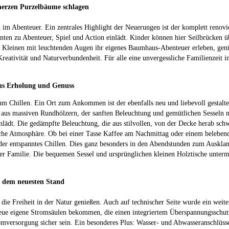
erzen Purzelbäume schlagen
m Abenteuer. Ein zentrales Highlight der Neuerungen ist der komplett renovie
nten zu Abenteuer, Spiel und Action einlädt. Kinder können hier Seilbrücken
 Kleinen mit leuchtenden Augen ihr eigenes Baumhaus-Abenteuer erleben, geni
eativität und Naturverbundenheit. Für alle eine unvergessliche Familienzeit i
us Erholung und Genuss
m Chillen. Ein Ort zum Ankommen ist der ebenfalls neu und liebevoll gestalt
aus massiven Rundhölzern, der sanften Beleuchtung und gemütlichen Sesseln m
nlädt. Die gedämpfte Beleuchtung, die aus stilvollen, von der Decke herab sc
che Atmosphäre. Ob bei einer Tasse Kaffee am Nachmittag oder einem belebend
der entspanntes Chillen. Dies ganz besonders in den Abendstunden zum Auskla
r Familie. Die bequemen Sessel und ursprünglichen kleinen Holztische unterma
f dem neuesten Stand
 die Freiheit in der Natur genießen. Auch auf technischer Seite wurde ein weiter
ue eigene Stromsäulen bekommen, die einen integriertem Überspannungsschutz,
tromversorgung sicher sein. Ein besonderes Plus: Wasser- und Abwasseranschlüs