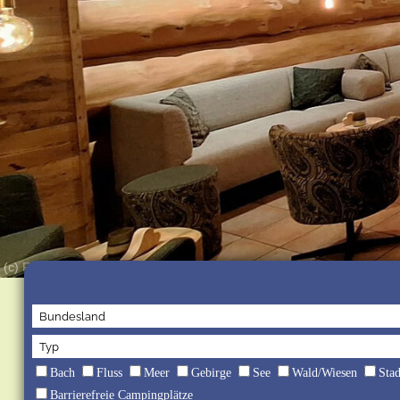
(c) Ferienparadies Schwarzwälder Hof
Bach
Fluss
Meer
Gebirge
See
Wald/Wiesen
Sta
Barrierefreie Campingplätze