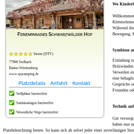
Wo Kinderh
Willkommen i
Klettereleme
Während die
Ferienparadies Schwarzwälder Hof
Bewegung, Kr
Symbiose a
Sterne (DTV)
Einladung zu
77960 Seelbach
Holzwänden 
Baden-Württemberg
Verweilen ei
www.spacamping.de
eine behagli
Platzdetails
Anfahrt
Kontakt
Gespräche o
Freunden ode
Stellplätze barrierefrei
Sanitäranlagen barrierefrei
Technik au
Wesentliche Wege barrierefrei
Gut versorgt
haben nun ne
Platzbeleuchtung bieten. So kann sich ab sofort jeder einer zuverlässigen S