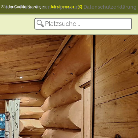
News
Plätze finden
Impressum
Datenschutzerklärung
en Sie der Cookie-Nutzung zu.
Ich stimme zu
[X]