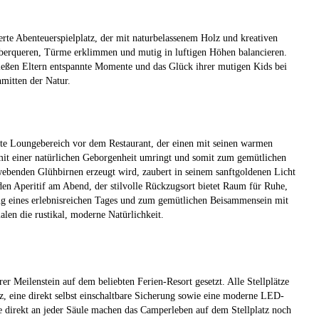
rte Abenteuerspielplatz, der mit naturbelassenem Holz und kreativen
 überqueren, Türme erklimmen und mutig in luftigen Höhen balancieren.
eßen Eltern entspannte Momente und das Glück ihrer mutigen Kids bei
nmitten der Natur.
ete Loungebereich vor dem Restaurant, der einen mit seinen warmen
it einer natürlichen Geborgenheit umringt und somit zum gemütlichen
hwebenden Glühbirnen erzeugt wird, zaubert in seinem sanftgoldenen Licht
en Aperitif am Abend, der stilvolle Rückzugsort bietet Raum für Ruhe,
ng eines erlebnisreichen Tages und zum gemütlichen Beisammensein mit
len die rustikal, moderne Natürlichkeit.
er Meilenstein auf dem beliebten Ferien-Resort gesetzt. Alle Stellplätze
 eine direkt selbst einschaltbare Sicherung sowie eine moderne LED-
se direkt an jeder Säule machen das Camperleben auf dem Stellplatz noch