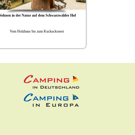
 Natur auf dem Schwarzwälder Hof
Ferienparadies Schwarzwälder Hof
Arbeitsparadie
lzhaus bis zum Kuckucksnest
Neuer Workspace im Turm des 