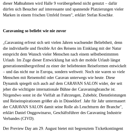
dieser Maßnahmen wird Halle 9 vorübergehend nicht genutzt – dafür
dürfen sich Besucher auf interessante und spannende Platzierungen vieler
Marken in einem frischen Umfeld freuen“, erklärt Stefan Koschke.
Caravaning so beliebt wie nie zuvor
„Caravaning erfreut sich seit vielen Jahren wachsender Beliebtheit, denn
die individuelle und flexible Art des Reisens im Einklang mit der Natur
entspricht dem Wunsch vieler Menschen nach einem selbstbestimmten
Urlaub. Im Zuge dieser Entwicklung hat sich der mobile Urlaub längst
generationenübergreifend zu einer der beliebtesten Reiseformen entwickelt
– und das nicht nur in Europa, sondern weltweit. Noch nie waren so viele
Menschen mit Reisemobil oder Caravan unterwegs wie heute. Diese
Dynamik spiegelt sich auch auf dem CARAVAN SALON wider, der seit
jeher die wichtigste internationale Bühne der Caravaningbranche ist.
Nirgendwo sonst ist die Vielfalt an Fahrzeugen, Zubehör, Dienstleistungen
und Reiseinspirationen größer als in Düsseldorf. Jahr für Jahr untermauert
der CARAVAN SALON damit seine Rolle als Leuchtturm der Branche“,
erklärt Daniel Onggowinarso, Geschäftsführer des Caravaning Industrie
Verbandes (CIVD).
Der Preview Day am 29. August bietet mit begrenztem Ticketkontingent