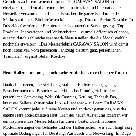
Grundriss zu ihrem Lebensstil passt. Der CARAVAN SALON ist der
einzige Ort, an dem alle renommierten nationalen und internationalen
Hersteller versammelt sind – und Besucher die ganze Bandbreite des
Marktes auf einen Blick erfassen können“, sagt Director Stefan Koschke. In
Düsseldorf werden die Premieren der kommenden Saison gezeigt: Top-
Produkte, Innovationen und Weltneuheiten – erstmals öffentlich erlebbar,
ergänzt durch zahlreiche spannende Neuaussteller, die die Modellvielfalt
nochmals erweitern. „Das Messeerlebnis CARAVAN SALON wird damit
noch intensiver, vom passenden Fahrzeug bis zum ganz persönlichen
Traumziel“, ergänzt Stefan Koschke.
Neue Halleneinteilung – noch mehr entdecken, noch leichter finden
Dank einer neuen, übersichtlich gestalteten Hallenstruktur, gelangen
Besucherinnen und Besucher weiterhin schnell und gezielt in ihre
persönliche Caravaning-Welt. Ob Camping-Neuling, Technik-Fan,
kreativer Selbstausbauer oder Luxus-Liebhaber – auf dem CARAVAN
SALON kommt jeder auf seine Kosten und entdeckt genau das, was das
eigene Herz höherschlagen lässt. „Mit der neuen Aufteilung schaffen wir
ein inspirierendes Messeerlebnis für unsere Gäste. Durch laufende
Modernisierungen des Geländes und der Hallen sichern wir auch langfristig
optimale Bedingungen für Beratung, Austausch und Networking. Im Zuge