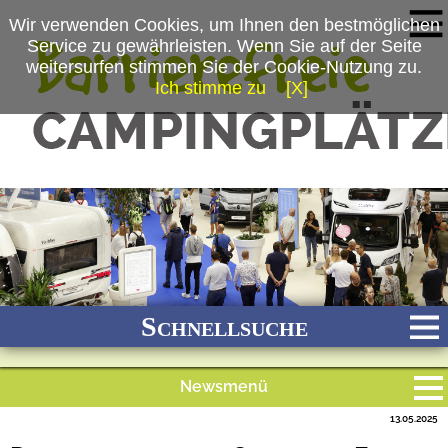
Wir verwenden Cookies, um Ihnen den bestmöglichen
Service zu gewährleisten. Wenn Sie auf der Seite
weitersurfen stimmen Sie der Cookie-Nutzung zu.
Ich stimme zu
[X]
(c) Messe Düsseldorf /ctillmann
Schnellsuche
Newsmenü
Bach
Fluss
Meer
Gebirge
See
Wald/Wiesen
13.05.2025
Alle Meldungen
Stadtnah
Ganzjährig geöffnet