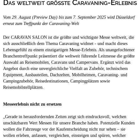
Das weltweit größte Caravaning-Erlebnis
Campingplätze
Barrierefreie Campingplätze
Vom 29. August (Preview Day) bis zum 7. September 2025 wird Düsseldorf
Camping & Caravan
erneut zum Treffpunkt der Caravaning-Welt
Touristik
Der CARAVAN SALON ist die größte und wichtigste Messe weltweit, die
sich ausschließlich dem Thema Caravaning widmet - und macht dieses
Lebensgefühl zu einem einzigartigen Messe-Erlebnis. Als unangefochtener
Branchentreffpunkt präsentiert die weltweit führende Leitmesse die größte
Auswahl an Reisemobilen, Caravans und Campervans. Ergänzt wird das
Angebot durch eine unvergleichliche Vielfalt an Zubehör, technischem
Equipment, Ausbauteilen, Dachzelten, Mobilheimen, Caravaning- und
Campingzubehör, Reisedestinationen, Campingplätzen sowie
Reisemobilstellplätzen.
Messeerlebnis nicht zu ersetzen
„Gerade in herausfordernden Zeiten zeigt sich eindrucksvoll, welchen
unschätzbaren Wert Messen für unsere Branche haben. Potenzielle Kunden
wollen die Fahrzeuge vor der Kaufentscheidung nicht nur sehen – sie
wollen erleben, anfassen, vergleichen, einsteigen und spüren, welcher