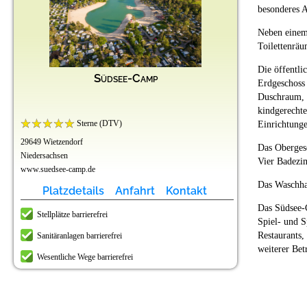
besonderes A
Neben einem
Toilettenräu
Die öffentli
Südsee-Camp
Erdgeschoss 
Duschraum, 
kindgerechte
Sterne (DTV)
Einrichtunge
29649 Wietzendorf
Das Oberges
Niedersachsen
Vier Badezi
www.suedsee-camp.de
Das Waschha
Platzdetails
Anfahrt
Kontakt
Das Südsee-
Stellplätze barrierefrei
Spiel- und S
Restaurants,
Sanitäranlagen barrierefrei
weiterer Bet
Wesentliche Wege barrierefrei