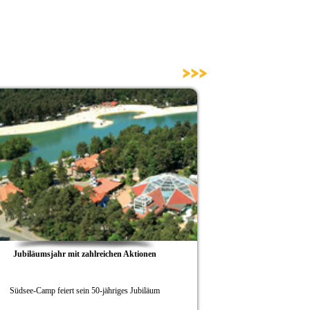
>>>
Jubiläumsjahr mit zahlreichen Aktionen
Südsee-Camp
Südsee-Camp feiert sein 50-jähriges Jubiläum
Vom 19.10. bis 22.
Freize