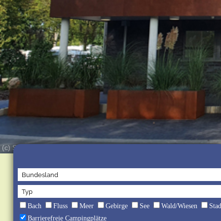
(c) Südsee-Camp
Bach
Fluss
Meer
Gebirge
See
Wald/Wiesen
Sta
Barrierefreie Campingplätze