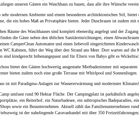
nliegen unseren Gästen ein Waschhaus zu bauen, dass alle ihre Wünsche verein
 sehr modernen Ambiente und einem besonderen architektonischen Stil, bietet
me, die ein hohes Maß an Privatsphäre bieten. Jeder Duschraum ist zudem mit e
chen Räume des Waschhauses sind komplett ebenerdig angelegt und der Zugang 
finden die Gäste neben den üblichen Sanitäreinrichtungen, einen Abwaschraum
einen CamperClean Automaten und einen liebevoll eingerichteten Kinderwaschr
n WC Kabinen, führt der Weg über den Strand ans Meer. Dort warten auf die K
n sind kindgerecht höhenangepasst und für Eltern von Babys gibt es Wickelti
choss bietet den Gästen hochwertig ausgestatte Mietbadezimmer mit separate
mmer bieten zudem noch eine große Terrasse mit Whirlpool und Sonnenliegen.
us ist mit Paradigma-Anlagen zur Wassererwärmung und modernster Klimatechn
Camp umfasst rund 90 Hektar Fläche. Der Campingplatz ist parkähnlich angele
portplätze, ein Reiterhof, ein Naturbadesee, ein subtropisches Badeparadies, e
 Shops sowie ein Busunternehmen. Aktuell zählt das Familienunternehmen rund
riebszweig ist der naheliegende Caravanhandel mit über 350 Freizeitfahrzeuge