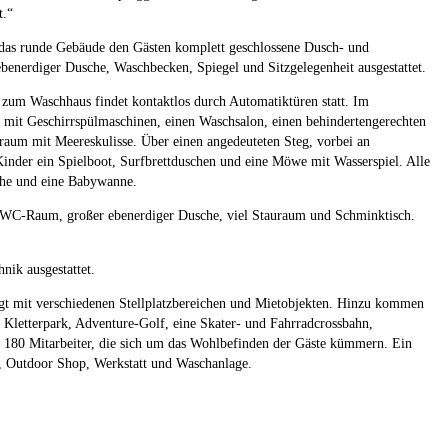
t.“
 das runde Gebäude den Gästen komplett geschlossene Dusch- und
benerdiger Dusche, Waschbecken, Spiegel und Sitzgelegenheit ausgestattet.
zum Waschhaus findet kontaktlos durch Automatiktüren statt. Im
 mit Geschirrspülmaschinen, einen Waschsalon, einen behindertengerechten
aum mit Meereskulisse. Über einen angedeuteten Steg, vorbei an
inder ein Spielboot, Surfbrettduschen und eine Möwe mit Wasserspiel. Alle
sche und eine Babywanne.
m WC-Raum, großer ebenerdiger Dusche, viel Stauraum und Schminktisch.
ik ausgestattet.
gt mit verschiedenen Stellplatzbereichen und Mietobjekten. Hinzu kommen
in Kletterpark, Adventure-Golf, eine Skater- und Fahrradcrossbahn,
 180 Mitarbeiter, die sich um das Wohlbefinden der Gäste kümmern. Ein
n, Outdoor Shop, Werkstatt und Waschanlage.