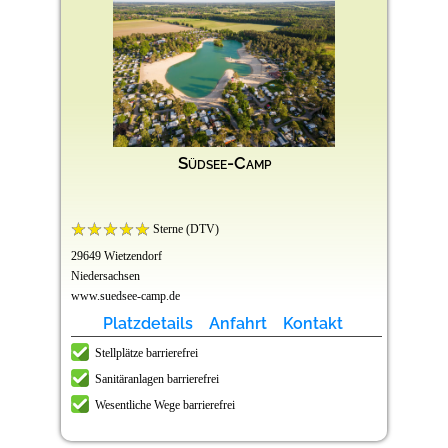
Südsee-Camp
Sterne (DTV)
29649 Wietzendorf
Niedersachsen
www.suedsee-camp.de
Platzdetails
Anfahrt
Kontakt
Stellplätze barrierefrei
Sanitäranlagen barrierefrei
Wesentliche Wege barrierefrei