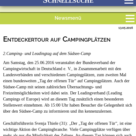
Newsmenü
Bach
Fluss
Meer
Gebirge
See
Wald/Wiesen
13.05.2016
Alle Meldungen
Stadtnah
Ganzjährig geöffnet
Entdeckertour auf Campingplätzen
Campingplätze
Barrierefreie Campingplätze
2.Camping- und Leadingtag auf dem Südsee-Camp
Camping & Caravan
Am Samstag, den 25.06.2016 veranstaltet der Bundesverband der
Touristik
Campingwirtschaft in Deutschland e. V., in Zusammenarbeit mit den
Landesverbänden und verschiedenen Campingplätzen, zum zweiten Mal
einen bundesweiten „Tag der offenen Tür“ auf Campingplätzen. Auch der
Südsee-Camp mit seinen zahlreichen Übernachtungs- und
Freizeitmöglichkeiten wird dabei sein. Der Leadingverband (Leading
Campings of Europe) wird an diesem Tag zusätzlich einen besonderen
Stellenwert einnehmen. Ab 15:00 Uhr haben Besucher die Gelegenheit sich
über den Südsee-Camp zu informieren und ihn kennenzulernen.
Geschäftsführerin Svenja Thiele (31): „Der „Tag der offenen Tür“, ist eine
wichtige Aktion der Campingbranche. Viele Campingplätze verfügen über
mehr als nur die Möglichkeit des Zeltens. An diesem Tag können sich auch