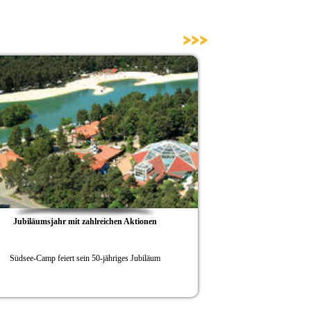
>>>
Jubiläumsjahr mit zahlreichen Aktionen
Südsee-Camp
Südsee-Camp feiert sein 50-jähriges Jubiläum
Vom 19.10. bis 22.
Freize