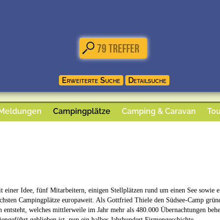
 Meldungen
Campingplätze
Camping & Caravan
Tou
 einer Idee, fünf Mitarbeitern, einigen Stellplätzen rund um einen See sowie e
ichsten Campingplätze europaweit. Als Gottfried Thiele den Südsee-Camp gründet
entsteht, welches mittlerweile im Jahr mehr als 480.000 Übernachtungen beherb
engeführt geblieben ist, nun ein halbes Jahrhundert Firmengeschichte.