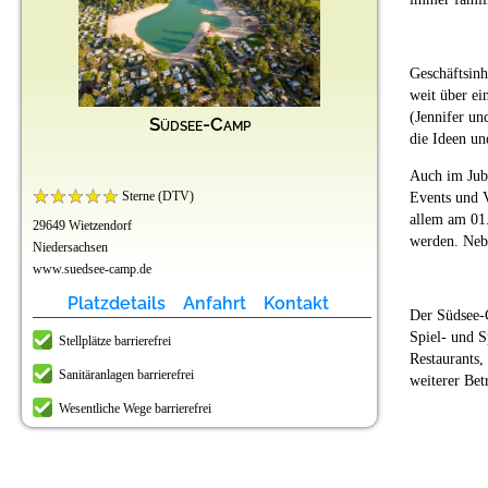
Geschäftsinh
weit über ei
(Jennifer un
Südsee-Camp
die Ideen un
Auch im Jubi
Sterne (DTV)
Events und 
allem am 01
29649 Wietzendorf
werden. Neb
Niedersachsen
www.suedsee-camp.de
Platzdetails
Anfahrt
Kontakt
Der Südsee-
Spiel- und S
Stellplätze barrierefrei
Restaurants,
Sanitäranlagen barrierefrei
weiterer Bet
Wesentliche Wege barrierefrei