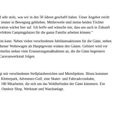
 sehr stolz, was wir in den 50 Jahren geschafft haben. Unser Angebot reicht
d immer in Bewegung geblieben. Mittlerweile sind meine beiden Töchter
ation wächst hier auf. Ich hoffe und wünsche mir, dass uns auch in Zukunft
erfekten Campingplatzes für die ganze Familie arbeiten können.“
ein kann. Neben vielen verschiedenen Jubiläumsaktionen für die Gäste, stehen
ndneuer Wohnwagen als Hauptgewinn winken den Gästen. Gefeiert wird vor
terhin stehen viele Erneuerungsmaßnahmen an, die die Gäste begeistern
aravanwerkstatt folgen.
gt mit verschiedenen Stellplatzbereichen und Mietobjekten. Hinzu kommen
in Kletterpark, Adventure-Golf, eine Skater- und Fahrradcrossbahn,
 180 Mitarbeiter, die sich um das Wohlbefinden der Gäste kümmern. Ein
n, Outdoor Shop, Werkstatt und Waschanlage.