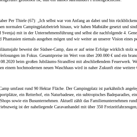
aber Per Thiele (67): „Ich selbst war von Anfang an dabei und bin rückblickend
nen normalen Campingplatzbetrieb hinaus, wir haben Maßstäbe gesetzt und sin
d Svenja) mit in der Unternehmensführung und selbst die nachfolgende 4. Gener
d Phantasien niemals ausgehen mögen und wir weiter an unserer Vision eines p
läumsjahr beweist der Südsee-Camp, dass er auf seine Erfolge wirklich stolz s
Verlosungen im Fokus. Gesamtpreise im Wert von über 200.000 € und ein bra
.08.2020 beim großen Jubiläums-Strandfest mit abschließendem Feuerwerk. Wei
en einem hochmodernen neuen Waschhaus wird in naher Zukunft eine weitere C
Camp umfasst rund 90 Hektar Fläche. Der Campingplatz ist parkähnlich angele
portplätze, ein Reiterhof, ein Naturbadesee, ein subtropisches Badeparadies, e
 Shops sowie ein Busunternehmen. Aktuell zählt das Familienunternehmen rund
riebszweig ist der naheliegende Caravanhandel mit über 350 Freizeitfahrzeuge