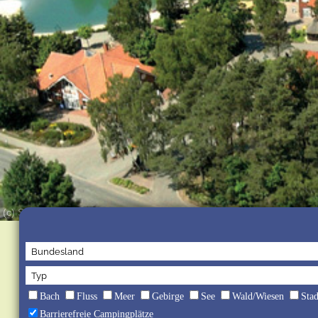
(c) Südsee-Camp
Bach
Fluss
Meer
Gebirge
See
Wald/Wiesen
Sta
Barrierefreie Campingplätze