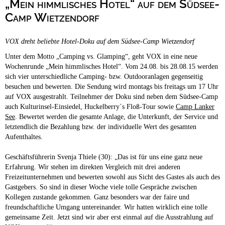
„Mein himmlisches Hotel“ auf dem Südsee-
Campingplätze
Barrierefreie Campingplätze
Camp Wietzendorf
Camping & Caravan
VOX dreht beliebte Hotel-Doku auf dem Südsee-Camp Wietzendorf
Touristik
Unter dem Motto „Camping vs. Glamping“, geht VOX in eine neue
Wochenrunde „Mein himmlisches Hotel“. Vom 24.08. bis 28.08.15 werden
sich vier unterschiedliche Camping- bzw. Outdooranlagen gegenseitig
besuchen und bewerten. Die Sendung wird montags bis freitags um 17 Uhr
auf VOX ausgestrahlt. Teilnehmer der Doku sind neben dem Südsee-Camp
auch Kulturinsel-Einsiedel, Huckelberry´s Floß-Tour sowie
Camp Lanker
See
. Bewertet werden die gesamte Anlage, die Unterkunft, der Service und
letztendlich die Bezahlung bzw. der individuelle Wert des gesamten
Aufenthaltes.
Geschäftsführerin Svenja Thiele (30): „Das ist für uns eine ganz neue
Erfahrung. Wir stehen im direkten Vergleich mit drei anderen
Freizeitunternehmen und bewerten sowohl aus Sicht des Gastes als auch des
Gastgebers. So sind in dieser Woche viele tolle Gespräche zwischen
Kollegen zustande gekommen. Ganz besonders war der faire und
freundschaftliche Umgang untereinander. Wir hatten wirklich eine tolle
gemeinsame Zeit. Jetzt sind wir aber erst einmal auf die Ausstrahlung auf