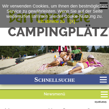
Wir verwenden Cookies, um Ihnen den bestmöglichen
Service zu gewährleisten. Wenn Sie auf der Seite
weitersurfen stimmen Sie der Cookie-Nutzung zu.
Ich stimme zu
[X]
(c) www.suedsee-camp.de
Schnellsuche
Newsmenü
Bach
Fluss
Meer
Gebirge
See
Wald/Wiesen
03.08.2015
Alle Meldungen
Stadtnah
Ganzjährig geöffnet