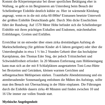
Kommt die Körpertemperatur bei dieser sportlichen Betätigung eher in
Wallung, so geht es im Berginneren am Untersberg beim Besuch der
Schellenberger Eishöhle deutlich kühler zu. Hier ist wärmende Kleidung
angesagt, wenn es in die mit zirka 60.000m³ Eismassen besetzte Unterwelt
der größten Eishöhle Deutschlands geht. Durch 30m dicke Eisschichten
führt der Rundweg. Auf 1570 Meter Höhe befindet sich die Schellenberger
Eishöhle mit ihren prächtigen Eishallen und Eisdomen, märchenhaften
Eisbildungen, Grotten und Eisfällen.
Erreichbar ist sie entweder über einen zirka dreistündigen Aufstieg ab
Marktschellenberg (für gehfeste Kinder ab 6 Jahren geeignet) oder über die
Untersbergbahn in etwa 1 ½ bis 2 Stunden Gehzeit über das hochalpine
Karstplateau, den Thomas Eder Steg, der jedoch Trittsicherheit und
Schwindelfreiheit erfordert. In 20 Minuten Entfernung zum Höhleneingang
kann man sich an der mit 8 Schlafplätzen ausgestatteten Toni-Lenz-Hütte
bei Brotzeiten und Getränken, kleinen warmen Gerichten und
selbstgemachten Mehlspeisen stärken. Traumhafte Abendstimmung und ein
atemberaubender Sonnenaufgang entlohnen die Mühen des Aufstiegs, sollte
man den Besuch mit Übernachtung in der Hütte einplanen. Die Führungen
durch die Eishöhle dauern zirka 40 Minuten und finden zwischen 10 und
16 Uhr immer zur vollen Stunde statt.
Mythische Angelegenheit