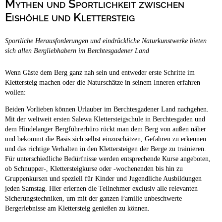
Mythen und Sportlichkeit zwischen
Campingplätze
Barrierefreie Campingplätze
Eishöhle und Klettersteig
Camping & Caravan
Sportliche Herausforderungen und eindrückliche Naturkunstwerke bieten
Touristik
sich allen Bergliebhabern im Berchtesgadener Land
Wenn Gäste dem Berg ganz nah sein und entweder erste Schritte im
Klettersteig machen oder die Naturschätze in seinem Inneren erfahren
wollen:
Beiden Vorlieben können Urlauber im Berchtesgadener Land nachgehen.
Mit der weltweit ersten Salewa Klettersteigschule in Berchtesgaden und
dem Hindelanger Bergführerbüro rückt man dem Berg von außen näher
und bekommt die Basis sich selbst einzuschätzen, Gefahren zu erkennen
und das richtige Verhalten in den Klettersteigen der Berge zu trainieren.
Für unterschiedliche Bedürfnisse werden entsprechende Kurse angeboten,
ob Schnupper-, Klettersteigkurse oder -wochenenden bis hin zu
Gruppenkursen und speziell für Kinder und Jugendliche Ausbildungen
jeden Samstag. Hier erlernen die Teilnehmer exclusiv alle relevanten
Sicherungstechniken, um mit der ganzen Familie unbeschwerte
Bergerlebnisse am Klettersteig genießen zu können.