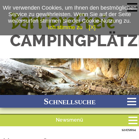
Wir verwenden Cookies, um Ihnen den bestmöglichen
Service zu gewährleisten. Wenn Sie auf der Seite
weitersurfen stimmen Sie der Cookie-Nutzung zu.
Ich stimme zu
[X]
(c) Dieter Kegel
Schnellsuche
Newsmenü
Bach
Fluss
Meer
Gebirge
See
Wald/Wiesen
12.07.2014
Alle Meldungen
Stadtnah
Ganzjährig geöffnet