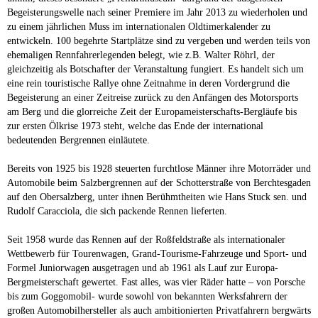
Begeisterungswelle nach seiner Premiere im Jahr 2013 zu wiederholen und
zu einem jährlichen Muss im internationalen Oldtimerkalender zu
entwickeln. 100 begehrte Startplätze sind zu vergeben und werden teils von
ehemaligen Rennfahrerlegenden belegt, wie z.B. Walter Röhrl, der
gleichzeitig als Botschafter der Veranstaltung fungiert. Es handelt sich um
eine rein touristische Rallye ohne Zeitnahme in deren Vordergrund die
Begeisterung an einer Zeitreise zurück zu den Anfängen des Motorsports
am Berg und die glorreiche Zeit der Europameisterschafts-Bergläufe bis
zur ersten Ölkrise 1973 steht, welche das Ende der international
bedeutenden Bergrennen einläutete.
Bereits von 1925 bis 1928 steuerten furchtlose Männer ihre Motorräder und
Automobile beim Salzbergrennen auf der Schotterstraße von Berchtesgaden
auf den Obersalzberg, unter ihnen Berühmtheiten wie Hans Stuck sen. und
Rudolf Caracciola, die sich packende Rennen lieferten.
Seit 1958 wurde das Rennen auf der Roßfeldstraße als internationaler
Wettbewerb für Tourenwagen, Grand-Tourisme-Fahrzeuge und Sport- und
Formel Juniorwagen ausgetragen und ab 1961 als Lauf zur Europa-
Bergmeisterschaft gewertet. Fast alles, was vier Räder hatte – von Porsche
bis zum Goggomobil- wurde sowohl von bekannten Werksfahrern der
großen Automobilhersteller als auch ambitionierten Privatfahrern bergwärts