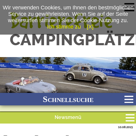
Wir verwenden Cookies, um Ihnen den bestmöglichen
Service zu gewährleisten. Wenn Sie auf der Seite
weitersurfen stimmen Sie der Cookie-Nutzung zu.
Ich stimme zu
[X]
(c) Dieter Kegel
Schnellsuche
Newsmenü
Bach
Fluss
Meer
Gebirge
See
Wald/Wiesen
10.08.2015
Alle Meldungen
Stadtnah
Ganzjährig geöffnet