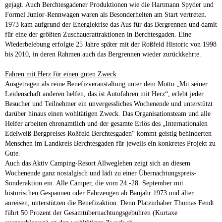
gejagt. Auch Berchtesgadener Produktionen wie die Hartmann Spyder und
Formel Junior-Rennwagen waren als Besonderheiten am Start vertreten.
1973 kam aufgrund der Energiekrise das Aus für das Bergrennen und damit
für eine der größten Zuschauerattraktionen in Berchtesgaden. Eine
Wiederbelebung erfolgte 25 Jahre später mit der Roßfeld Historic von 1998
bis 2010, in deren Rahmen auch das Bergrennen wieder zurückkehrte.
Fahren mit Herz für einen guten Zweck
Ausgetragen als reine Benefizveranstaltung unter dem Motto „Mit seiner
Leidenschaft anderen helfen, das ist Autofahren mit Herz“, erlebt jeder
Besucher und Teilnehmer ein unvergessliches Wochenende und unterstützt
darüber hinaus einen wohltätigen Zweck. Das Organisationsteam und alle
Helfer arbeiten ehrenamtlich und der gesamte Erlös des „Internationalen
Edelweiß Bergpreises Roßfeld Berchtesgaden“ kommt geistig behinderten
Menschen im Landkreis Berchtesgaden für jeweils ein konkretes Projekt zu
Gute.
Auch das Aktiv Camping-Resort Allweglehen zeigt sich an diesem
Wochenende ganz nostalgisch und lädt zu einer Übernachtungspreis-
Sonderaktion ein. Alle Camper, die vom 24.-28. September mit
historischen Gespannen oder Fahrzeugen ab Baujahr 1973 und älter
anreisen, unterstützen die Benefizaktion. Denn Platzinhaber Thomas Fendt
führt 50 Prozent der Gesamtübernachtungsgebühren (Kurtaxe