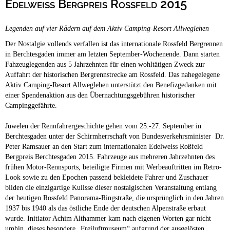
Edelweiß Bergpreis Roßfeld 2015
Campingplätze
Barrierefreie Campingplätze
Legenden auf vier Rädern auf dem Aktiv Camping-Resort Allweglehen
Camping & Caravan
Der Nostalgie vollends verfallen ist das internationale Rossfeld Bergrennen
Touristik
in Berchtesgaden immer am letzten September-Wochenende. Dann starten
Fahzeuglegenden aus 5 Jahrzehnten für einen wohltätigen Zweck zur
Auffahrt der historischen Bergrennstrecke am Rossfeld. Das nahegelegene
Aktiv Camping-Resort Allweglehen unterstützt den Benefizgedanken mit
einer Spendenaktion aus den Übernachtungsgebühren historischer
Campinggefährte.
Juwelen der Rennfahrergeschichte gehen vom 25.-27. September in
Berchtesgaden unter der Schirmherrschaft von Bundesverkehrsminister Dr.
Peter Ramsauer an den Start zum internationalen Edelweiss Roßfeld
Bergpreis Berchtesgaden 2015. Fahrzeuge aus mehreren Jahrzehnten des
frühen Motor-Rennsports, beteiligte Firmen mit Werbeauftritten im Retro-
Look sowie zu den Epochen passend bekleidete Fahrer und Zuschauer
bilden die einzigartige Kulisse dieser nostalgischen Veranstaltung entlang
der heutigen Rossfeld Panorama-Ringstraße, die ursprünglich in den Jahren
1937 bis 1940 als das östliche Ende der deutschen Alpenstraße erbaut
wurde. Initiator Achim Althammer kam nach eigenen Worten gar nicht
umhin, dieses besondere „Freiluftmuseum“ aufgrund der ausgelösten