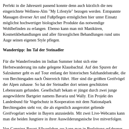
Perfekt in die Jahreszeit passend konnte denn auch kürzlich die neu
eingerichtete Wellness-Alm "My Lifestyle" bezogen werden. Entspannte
Massagen diverser Art und Fußpflegen ermöglichen hier unter Einsatz
möglichst hochwertiger biologischer Produkte das notwendige
Wohlbefinden zu erlangen. Ebenso kann man mit Maniküren,
Kosmetikbehandlungen und aller fürsorglichen Behandlungen rund ums
Auge seinen eigenen Style pflegen.
Wandertipp: Im Tal der Steinadler
Für die Wanderfreuden im Indian Summer lohnt sich eine
Herbstwanderung ins nahe gelegene Klausbachtal. Auf den Spuren der
Salzsäumer geht es auf Tour entlang der historischen Salzhandelsstraße, die
von Berchtesgaden nach Österreich führt. Hier sind die größten Greifvögel
der Alpen zuhause. So hat der Steinadler dort seinen geschützten
Lebensraum gefunden. Gesellschaft bekam er jüngst durch zwei junge
ausgewilderte Bartgeier namens Bavaria und Wally. Ein Projekt des
Landesbund für Vogelschutz in Kooperation mit dem Nationalpark
Berchtesgaden sieht vor, die als eigentlich ausgerottet geltende
Greifvogelart wieder in Bayern anzusiedeln. Mit zwei Live-Webcams kann
man die beiden Jungtiere in ihrer Auswilderungsnische live mitverfolgen.
Von Camping-Resort Allweglehen aus kann man in Begleitung erfahrener