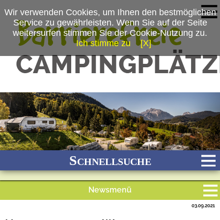
Wir verwenden Cookies, um Ihnen den bestmöglichen
Service zu gewährleisten. Wenn Sie auf der Seite
weitersurfen stimmen Sie der Cookie-Nutzung zu.
Ich stimme zu
[X]
(c) Camping-Resort Allweglehen
Schnellsuche
Newsmenü
Bach
Fluss
Meer
Gebirge
See
Wald/Wiesen
03.09.2021
Alle Meldungen
Stadtnah
Ganzjährig geöffnet