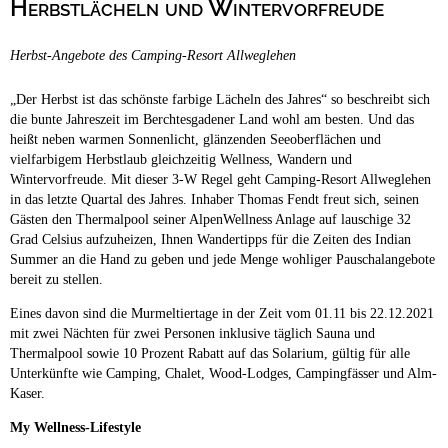
Herbstlächeln und Wintervorfreude
Campingplätze
Barrierefreie Campingplätze
Herbst-Angebote des Camping-Resort Allweglehen
Camping & Caravan
Touristik
„Der Herbst ist das schönste farbige Lächeln des Jahres“ so beschreibt sich
die bunte Jahreszeit im Berchtesgadener Land wohl am besten. Und das
heißt neben warmen Sonnenlicht, glänzenden Seeoberflächen und
vielfarbigem Herbstlaub gleichzeitig Wellness, Wandern und
Wintervorfreude. Mit dieser 3-W Regel geht Camping-Resort Allweglehen
in das letzte Quartal des Jahres. Inhaber Thomas Fendt freut sich, seinen
Gästen den Thermalpool seiner AlpenWellness Anlage auf lauschige 32
Grad Celsius aufzuheizen, Ihnen Wandertipps für die Zeiten des Indian
Summer an die Hand zu geben und jede Menge wohliger Pauschalangebote
bereit zu stellen.
Eines davon sind die Murmeltiertage in der Zeit vom 01.11 bis 22.12.2021
mit zwei Nächten für zwei Personen inklusive täglich Sauna und
Thermalpool sowie 10 Prozent Rabatt auf das Solarium, gültig für alle
Unterkünfte wie Camping, Chalet, Wood-Lodges, Campingfässer und Alm-
Kaser.
My Wellness-Lifestyle