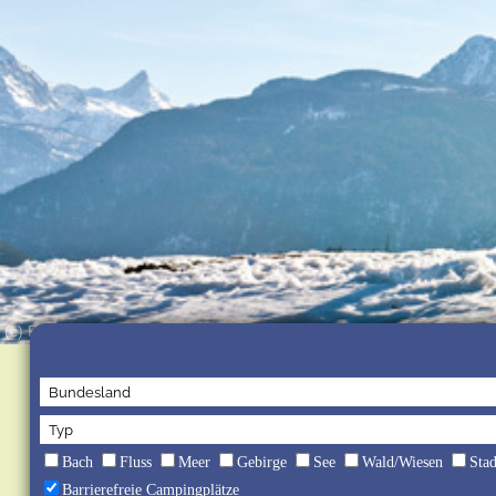
(c) Familien Aktiv Camping Allweglehen - Familie Fendt
Bach
Fluss
Meer
Gebirge
See
Wald/Wiesen
Sta
Barrierefreie Campingplätze